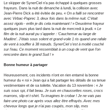
Le skipper de SynerCiel n’a pas échappé à quelques grosses
frayeurs. Dans la nuit de dimanche à lundi, la collision avec
Jean-Pierre Dick a été évitée de peu. «
On a failli se rencontrer
avec Virbac-Paprec 3, deux fois dans la même nuit. C’était
assez rigolo - enfin je dis cela maintenant !
» Deuxième frayeur
quelques jours plus tard dans la nuit de mercredi à jeudi. «
Le
film de la nuit aurait pu s’appeler : ‘Cauchemar au large de
Madère’. J’étais sous solent et grand-voile 1 ris quand une rafale
de vent à souffler à 38 nœuds. SynerCiel s’est à moitié couché
sur l’eau. Ce moment ressemblait à un coup de vent que l’on
rencontre dans le grand Sud !
»
Bonne humeur à partager
Heureusement, ces incidents n’ont en rien entamé la bonne
humeur du « roi » Jean qui a fait partager les détails de sa tenue
vestimentaire et de sa toilette. Vacation du 13 novembre : «
Je
suis sous spi, il fait beau. Je suis en chaussettes roses, crocs
marrons, slip et t-shirt. Tu imagines le crobar ! Je ne vais pas
faire une photo car après vous allez être effrayés. Avec mes
cheveux longs que je n’ai pas coupés, mon slip, mes