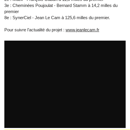
3e : Cheminées Poujoulat - Bernard Stamm à 14,2 milles du
premier
8e : SynerCiel - Jean Le Cam à 125,6 milles du premier.
Pour suivre l’actualité du projet :
www.jeanlecam.fr
On a retrouvé la carte bleue de Philoon !
par
LeCam_SynerCiel