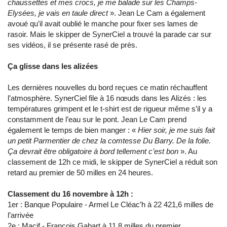
chaussettes et mes crocs, je me balade sur les Champs-
Elysées, je vais en taule direct
». Jean Le Cam a également
avoué qu’il avait oublié le manche pour fixer ses lames de
rasoir. Mais le skipper de SynerCiel a trouvé la parade car sur
ses vidéos, il se présente rasé de près.
Ça glisse dans les alizées
Les dernières nouvelles du bord reçues ce matin réchauffent
l’atmosphère. SynerCiel file à 16 nœuds dans les Alizés : les
températures grimpent et le t-shirt est de rigueur même s’il y a
constamment de l’eau sur le pont. Jean Le Cam prend
également le temps de bien manger : «
Hier soir, je me suis fait
un petit Parmentier de chez la comtesse Du Barry. De la folie.
Ça devrait être obligatoire à bord tellement c’est bon
». Au
classement de 12h ce midi, le skipper de SynerCiel a réduit son
retard au premier de 50 milles en 24 heures.
Classement du 16 novembre à 12h :
1er : Banque Populaire - Armel Le Cléac’h à 22 421,6 milles de
l’arrivée
2e : Macif - François Gabart à 11,8 milles du premier