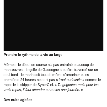
Le cockpit après la bagarre
par
LeCam_SynerCiel
Prendre le rythme de la vie au large
Même si le début de course n’a pas entraîné beaucoup de
manœuvres - le golfe de Gascogne a pu être traversé sur un
seul bord - le marin doit tout de même s’amariner et les
premières 24 heures ne sont pas «
Youkourintintin
» comme le
rappelle le skipper de SynerCiel. «
Tu grignotes mais pour les
vrais repas, il faut attendre au moins une journée.
»
Des nuits agitées