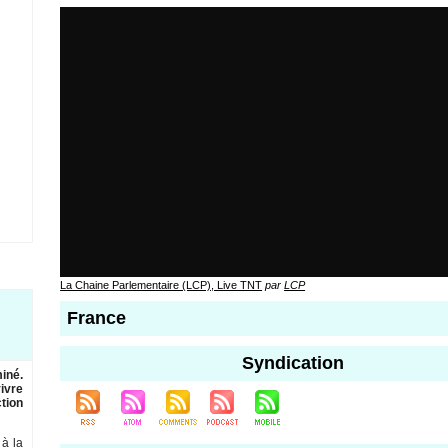
La Chaine Parlementaire (LCP), Live TNT
par
LCP
France
Syndication
miné.
ivre
ction
 à la