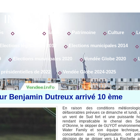
 INFO
és
Politique
Santé
Patrimoine
Culture
Lo
Elections législatives 2012
Elections municipales 2014
9
Elections municipales 2020
Vendée Globe 2020
L
 présidentielles de 2022
Vendée Globe 2024-2025
ur Benjamin Dutreux arrivé 10 ème
En raison des conditions météorologi
défavorables prévues ce dimanche et lundi,
un vent de Sud fort et une puissante ho
rendant impraticable le chenal des Sa
d’Olonne, le skipper de GUYOT environneme
Water Family et son équipe technique
concertation avec l'organisation, ont pri
décision de se diriger vers La Rochelle a