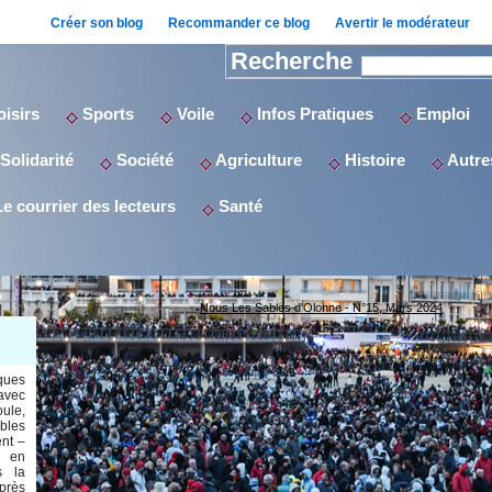
Créer son blog
Recommander ce blog
Avertir le modérateur
Recherche
isirs
Sports
Voile
Infos Pratiques
Emploi
Solidarité
Société
Agriculture
Histoire
Autres
e courrier des lecteurs
Santé
Nous Les Sables d'Olonne - N°15, Mars 2024
ques
 avec
ule,
bles
nt –
, en
s la
près