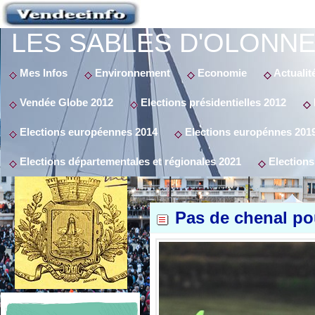
LES SABLES D'OLONNE
Mes Infos
Environnement
Economie
Actualit
Vendée Globe 2012
Elections présidentielles 2012
Elections européennes 2014
Elections europénnes 201
Elections départementales et régionales 2021
Elections
Pas de chenal po