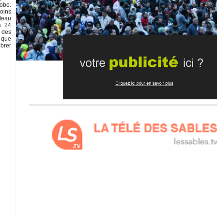
lobe.
oins
ateau
Publish at Calameo
s 24
 des
 que
ébrer