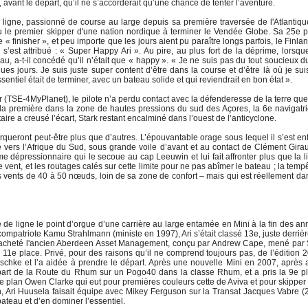
r, avant le départ, qu’il ne s’accorderait qu’une chance de tenter l’aventure.
 ligne, passionné de course au large depuis sa première traversée de l'Atlantiq
 le premier skipper d'une nation nordique à terminer le Vendée Globe. Sa 25e 
 « finisher », et peu importe que les jours aient pu paraître longs parfois, le Finla
 s’est attribué : « Super Happy Ari ». Au pire, au plus fort de la déprime, lorsqu
, a-t-il concédé qu’il n’était que « happy ». « Je ne suis pas du tout soucieux du
lques jours. Je suis juste super content d’être dans la course et d’être là où je sui
ssentiel était de terminer, avec un bateau solide et qui reviendrait en bon état ».
r (TSE-4MyPlanet), le pilote n’a perdu contact avec la défenderesse de la terre que
 la première dans la zone de hautes pressions du sud des Açores, la 6e navigatr
aire a creusé l’écart, Stark restant encalminé dans l’ouest de l’anticyclone.
eront peut-être plus que d’autres. L’épouvantable orage sous lequel il s’est en
rsée vers l’Afrique du Sud, sous grande voile d’avant et au contact de Clément Gira
 dépressionnaire qui le secoue au cap Leeuwin et lui fait affronter plus que la l
de vent, et les routages calés sur cette limite pour ne pas abîmer le bateau ; la temp
des vents de 40 à 50 nœuds, loin de sa zone de confort – mais qui est réellement da
te de ligne le point d’orgue d’une carrière au large entamée en Mini à la fin des a
ompatriote Kamu Strahlmann (ministe en 1997), Ari s’était classé 13e, juste derriè
 a racheté l'ancien Aberdeen Asset Management, conçu par Andrew Cape, mené pa
 11e place. Privé, pour des raisons qu’il ne comprend toujours pas, de l’édition 
schke et l’a aidée à prendre le départ. Après une nouvelle Mini en 2007, après 
épart de la Route du Rhum sur un Pogo40 dans la classe Rhum, et a pris la 9e p
le plan Owen Clarke qui eut pour premières couleurs cette de Aviva et pour skippe
in, Ari Huusela faisait équipe avec Mikey Ferguson sur la Transat Jacques Vabre (
teau et d’en dominer l’essentiel.