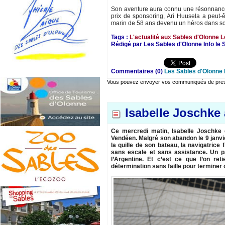
Son aventure aura connu une résonnance é
prix de sponsoring, Ari Huusela a peut-ê
marin de 58 ans devenu un héros dans s
Tags :
L'actualité aux Sables d'Olonne
L
Rédigé par Les Sables d'Olonne Info le
Commentaires (0)
Les Sables d'Olonne 
Vous pouvez envoyer vos communiqués de presse
Isabelle Joschke
Ce mercredi matin, Isabelle Joschke 
Vendéen. Malgré son abandon le 9 janvie
la quille de son bateau, la navigatrice
sans escale et sans assistance. Un pa
l’Argentine. Et c’est ce que l’on re
détermination sans faille pour terminer