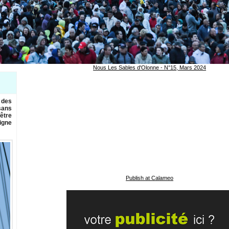
Nous Les Sables d'Olonne - N°15, Mars 2024
 des
sans
’être
igne
Publish at Calameo