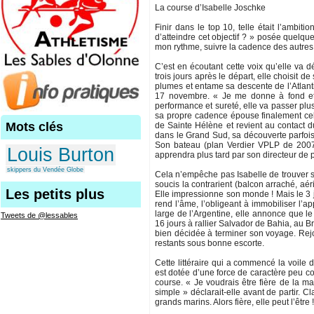
La course d’Isabelle Joschke
Finir dans le top 10, telle était l’ambit
d’atteindre cet objectif ? » posée quelqu
mon rythme, suivre la cadence des autres e
C’est en écoutant cette voix qu’elle va 
trois jours après le départ, elle choisit 
plumes et entame sa descente de l’Atlanti
17 novembre. « Je me donne à fond et je
performance et sureté, elle va passer plu
sa propre cadence épouse finalement cell
Mots clés
de Sainte Hélène et revient au contact 
dans le Grand Sud, sa découverte parfois
Son bateau (plan Verdier VPLP de 2007) 
Louis Burton
apprendra plus tard par son directeur de p
skippers du Vendée Globe
Cela n’empêche pas Isabelle de trouver s
soucis la contrarient (balcon arraché, aé
Les petits plus
Elle impressionne son monde ! Mais le 3 j
rend l’âme, l’obligeant à immobiliser l’
large de l’Argentine, elle annonce que le
Tweets de @lessables
16 jours à rallier Salvador de Bahia, au Br
bien décidée à terminer son voyage. Rejo
restants sous bonne escorte.
Cette littéraire qui a commencé la voile 
est dotée d’une force de caractère peu c
course. « Je voudrais être fière de la m
simple » déclarait-elle avant de partir. C
grands marins. Alors fière, elle peut l’être 