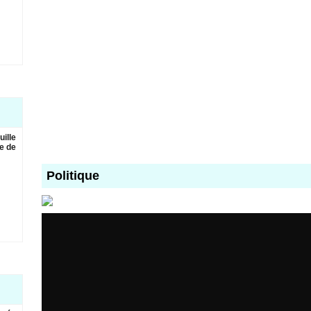
uille
e de
Politique