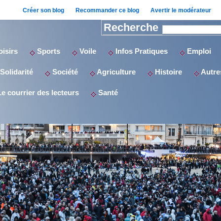
Créer son blog
Recommander ce blog
Avertir le modérateur
Recherche
isirs
Sports
Voile
Infos Pratiques
Emploi
Solidarité
Société
Agriculture
Histoire
Autres
e courrier des lecteurs
Santé