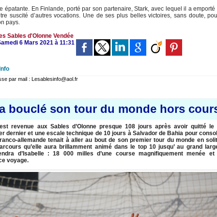
patante. En Finlande, porté par son partenaire, Stark, avec lequel il a emporté 
tre suscité d’autres vocations. Une de ses plus belles victoires, sans doute, po
on pays.
es Sables d'Olonne
Vendée
 Samedi 6 Mars 2021 à 11:31
Info
 par mail : Lesablesinfo@aol.fr
 a bouclé son tour du monde hors cour
est revenue aux Sables d’Olonne presque 108 jours après avoir quitté le 
r dernier et une escale technique de 10 jours à Salvador de Bahia pour consol
 franco-allemande tenait à aller au bout de son premier tour du monde en soli
rcours qu’elle aura brillamment animé dans le top 10 jusqu’ au grand larg
tiendra d’Isabelle : 18 000 milles d’une course magnifiquement menée et
 ce voyage.