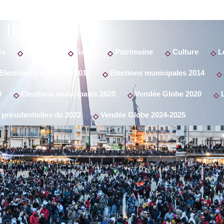
 INFO
és
Politique
Santé
Patrimoine
Culture
Lo
Elections législatives 2012
Elections municipales 2014
9
Elections municipales 2020
Vendée Globe 2020
L
 présidentielles de 2022
Vendée Globe 2024-2025