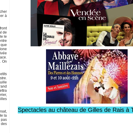
êcher
uer à
front
al de
le le
entre
e que
clone
rivée
nace.
. On
etits
stre.
uille
grand
ettra
rier,
illes
Spectacles au château de Gilles de Rais à 
nsat,
de la
a pas
e des