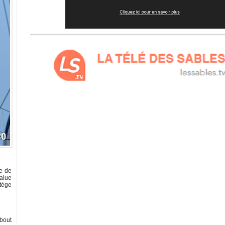
fe de
salue
rtège
 bout