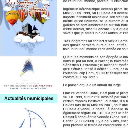
de ce tour du monde, parce qu’il était clai
Ingénieur aéronautique devenu pilote de
Mini650 en 1999, Ari Huusela est devenu
importe infiniment moins que son statut de
mérite qu’on universalise le surnom qu’il
galères se sont amoncelées sur son bateau
d’être dernier, disait-il encore il y a que
savais que je serais loin des autres, et l’e
Très longtemps au contact d’Alexia Barrie
des quinze derniers jours quand, entrée
finir un tour du monde cette année en solit
Quelques moments de son épopée le marqu
dans le pot au noir, à l’aller ; la trave
Sébastien Destremau ; le méchant système
qu’il s’était autorisé à défier : 30 nœuds 
l’ouest du cap Horn, qui lui fit essuyer 
confort, au Cap Horn ?
Le point d’orgue d’un amour du large
Finir ce Vendée Globe, c’est pour le pilo
90. En 1999, sur un 650 dessiné par son c
Actualités municipales
certain Yannick Bestaven. Plus tard, il
Davies lors de la Mini en 2001, pour une
Huusela a vendu le bateau à Isabelle Jo
également régaté en F18, il a pris le d
Restait à conquérir le Vendée Globe, sur 
Caffari (2008-2009). Il y a deux ans, enf
pour prendre le temps de comprendre le ba