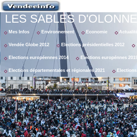
LES SABLES D'OLONNE
Mes Infos
Environnement
Economie
Actualit
Vendée Globe 2012
Elections présidentielles 2012
Elections européennes 2014
Elections europénnes 201
Elections départementales et régionales 2021
Elections