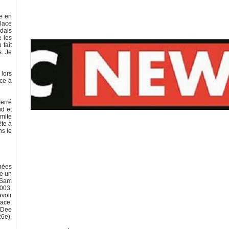
ue en
place
ndais
e les
 fait
s. Je
 lors
ice à
ferré
ud et
imite
ête à
ns le
nnées
re un
r Sam
2003,
avoir
lace.
r Dee
26e),