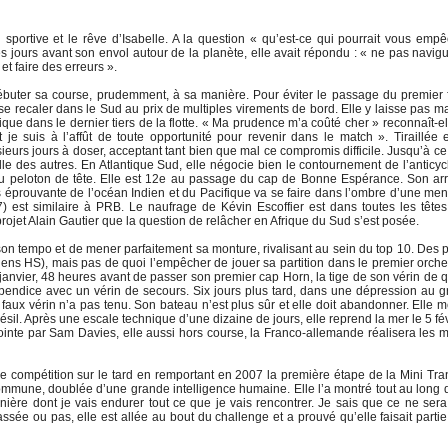
ion sportive et le rêve d’Isabelle. A la question « qu’est-ce qui pourrait vous emp
es jours avant son envol autour de la planète, elle avait répondu : « ne pas navig
t faire des erreurs ».
débuter sa course, prudemment, à sa manière. Pour éviter le passage du premier 
de se recaler dans le Sud au prix de multiples virements de bord. Elle y laisse pas m
que dans le dernier tiers de la flotte. « Ma prudence m’a coûté cher » reconnaît-el
 suis à l’affût de toute opportunité pour revenir dans le match ». Tiraillée 
sieurs jours à doser, acceptant tant bien que mal ce compromis difficile. Jusqu’à c
e des autres. En Atlantique Sud, elle négocie bien le contournement de l’anticy
du peloton de tête. Elle est 12e au passage du cap de Bonne Espérance. Son ar
 éprouvante de l’océan Indien et du Pacifique va se faire dans l’ombre d’une me
est similaire à PRB. Le naufrage de Kévin Escoffier est dans toutes les têtes
rojet Alain Gautier que la question de relâcher en Afrique du Sud s’est posée.
on tempo et de mener parfaitement sa monture, rivalisant au sein du top 10. Des p
riens HS), mais pas de quoi l’empêcher de jouer sa partition dans le premier orche
anvier, 48 heures avant de passer son premier cap Horn, la tige de son vérin de q
appendice avec un vérin de secours. Six jours plus tard, dans une dépression au 
 faux vérin n’a pas tenu. Son bateau n’est plus sûr et elle doit abandonner. Elle m
ésil. Après une escale technique d’une dizaine de jours, elle reprend la mer le 5 fév
inte par Sam Davies, elle aussi hors course, la Franco-allemande réalisera les m
de compétition sur le tard en remportant en 2007 la première étape de la Mini Tra
ommune, doublée d’une grande intelligence humaine. Elle l’a montré tout au long 
anière dont je vais endurer tout ce que je vais rencontrer. Je sais que ce ne ser
lassée ou pas, elle est allée au bout du challenge et a prouvé qu’elle faisait parti
!