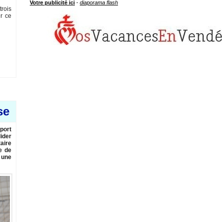
Votre publicité ici
-
diaporama flash
trois
ur ce
se
port
ider
taire
e de
 une