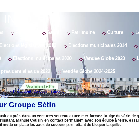
 INFO
és
Politique
Santé
Patrimoine
Culture
Lo
Elections législatives 2012
Elections municipales 2014
9
Elections municipales 2020
Vendée Globe 2020
L
 présidentielles de 2022
Vendée Globe 2024-2025
« Précédent
|
Accueil
|
Suivant »
sur Groupe Sétin
it au près dans un vent très soutenu et une mer formée, la tige du vérin de q
l’instant, Manuel Cousin, en contact permanent avec son équipe à terre, essai
’il mette en place les axes de secours permettant de bloquer la quille.