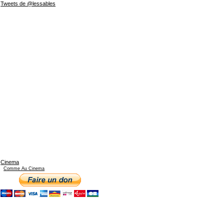
Tweets de @lessables
Cinema
Comme Au Cinema