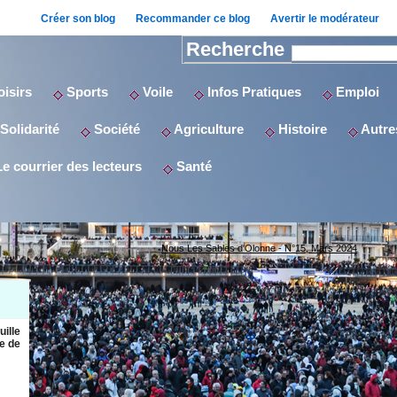
Créer son blog
Recommander ce blog
Avertir le modérateur
Recherche
isirs
Sports
Voile
Infos Pratiques
Emploi
Solidarité
Société
Agriculture
Histoire
Autres
e courrier des lecteurs
Santé
Nous Les Sables d'Olonne - N°15, Mars 2024
uille
e de