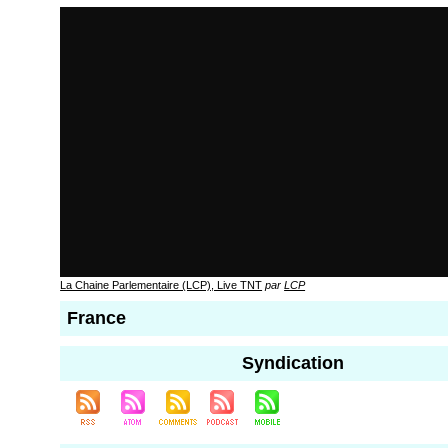
La Chaine Parlementaire (LCP), Live TNT
par
LCP
France
Syndication