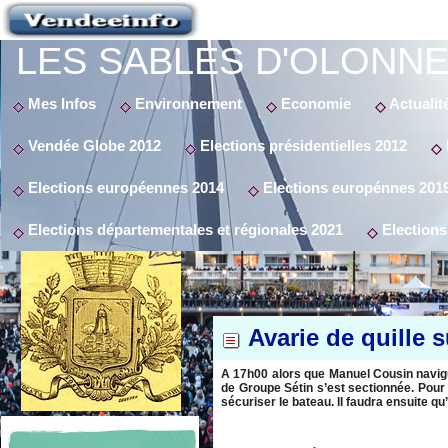
LES SABLES D'OLONNE
Mes Infos
Environnement
Economie
Actualit
Vendée Globe 2012
Elections présidentielles 2012
Elections européennes 2014
Elections europénnes 201
Elections départementales et régionales 2021
Elections
Avarie de quille 
A 17h00 alors que Manuel Cousin navigua
de Groupe Sétin s’est sectionnée. Pour 
sécuriser le bateau. Il faudra ensuite qu