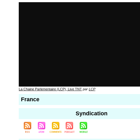
La Chaine Parlementaire (LCP), Live TNT
par
LCP
France
Syndication