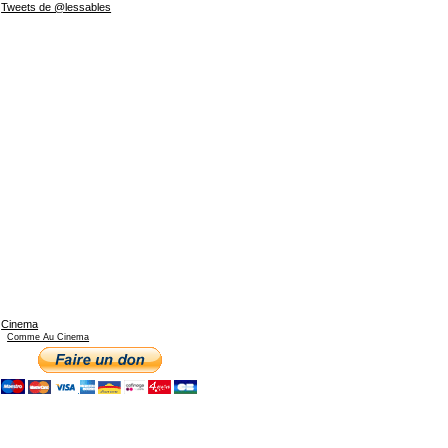
Tweets de @lessables
Cinema
Comme Au Cinema