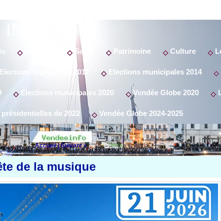
 INFO
és
Politique
Santé
Patrimoine
Culture
Lo
Elections législatives 2012
Elections municipales 2014
9
Elections municipales 2020
Vendée Globe 2020
L
 présidentielles de 2022
Vendée Globe 2024-2025
Accueil
|
Suivant »
ête de la musique