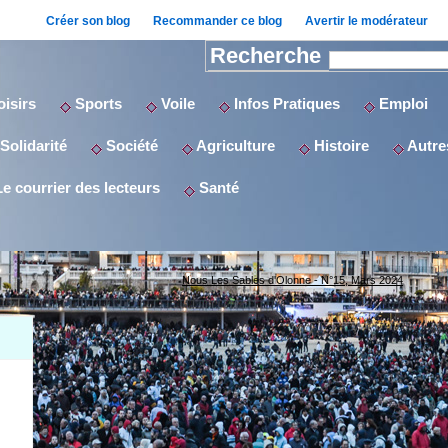
Créer son blog
Recommander ce blog
Avertir le modérateur
Recherche
isirs
Sports
Voile
Infos Pratiques
Emploi
Solidarité
Société
Agriculture
Histoire
Autres
e courrier des lecteurs
Santé
Nous Les Sables d'Olonne - N°15, Mars 2024