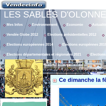
LES SABLES D'OLONNE
Mes Infos
Environnement
Economie
Actualit
Vendée Globe 2012
Elections présidentielles 2012
Elections européennes 2014
Elections europénnes 201
Elections départementales et régionales 2021
Elections
Ce dimanche la f