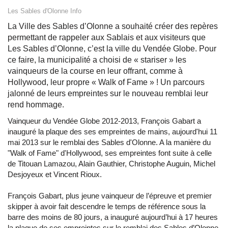
Les Sables d'Olonne Info
La Ville des Sables d’Olonne a souhaité créer des repères
permettant de rappeler aux Sablais et aux visiteurs que
Les Sables d’Olonne, c’est la ville du Vendée Globe. Pour
ce faire, la municipalité a choisi de « stariser » les
vainqueurs de la course en leur offrant, comme à
Hollywood, leur propre « Walk of Fame » ! Un parcours
jalonné de leurs empreintes sur le nouveau remblai leur
rend hommage.
Vainqueur du Vendée Globe 2012-2013, François Gabart a
inauguré la plaque des ses empreintes de mains, aujourd'hui 11
mai 2013 sur le remblai des Sables d'Olonne. A la manière du
"Walk of Fame" d'Hollywood, ses empreintes font suite à celle
de Titouan Lamazou, Alain Gauthier, Christophe Auguin, Michel
Desjoyeux et Vincent Rioux.
François Gabart, plus jeune vainqueur de l’épreuve et premier
skipper à avoir fait descendre le temps de référence sous la
barre des moins de 80 jours, a inauguré aujourd’hui à 17 heures
la plaque de ses empreintes sur le remblai des Sables d’Olonne.