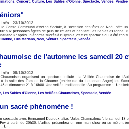
imations
,
Concert
,
Culture
,
Les Sables d'Olonne
,
Spectacle
,
Vendée
,
Vendée 
éniors"
 Info | 23/10/2012
, le Centre Communal d'Action Sociale, à l'occasion des fêtes de Noël, offre un
tuit aux personnes âgées de plus de 65 ans et habitant Les Sables d'Olonne. « Il
Mariano » : après un énorme succès à l'Olympia, c'est ce spectacle qui a été choisi.
'Olonne
,
Luis Mariano
,
Noël
,
Séniors
,
Spectacle
,
Vendée
Chaumoise de l'automne les samedi 20 e
e
 Info | 09/10/2012
 Chaumoises organisent un spectacle intitulé : la Veillée Chaumoise de l’Au
à la salle des fêtes de la Chaume (entrée rue du Lieutenant Anger) les Sam
45 et dimanche 21 à 16h00. Une veillée traditionnelle : Au programme : - Un sketc
e
,
Les Sables d'Olonne
,
Les Veillées Chaumoises
,
Spectacle
,
Vendée
 un sacré phénomène !
un spectacle avec Emmanuel Ducroux, alias "Jules Champaloux ", le samedi 13 o
-Foy à partir de 20h30. L'artiste présentera un one man show où se mêlent ém
.. Un...