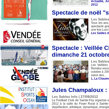
Actualité
,
An
2012
Spectacle de noël "s
Les Sables
Tous les ans
spectacle gra
une fois Luis 
Les Sables d
Spectacle : Veillée 
dimanche 21 octobr
Les Sables
Les Veillées
Rendez-vous 
octobre à 20h
salon des...
L
,
La Chaum
Jules Champaloux :
Les Sables Info | 27/09/2012
Le Football Club de Sainte-Foy organise 
2012 à la salle du Foyer Rural à Sainte
stupéfaction, artistique, dynamique, énergie.