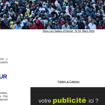
Nous Les Sables d'Olonne - N°15, Mars 2024
le : «
araons
SUR
Publish at Calameo
embre,
e. Par
seront