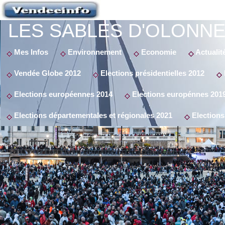
LES SABLES D'OLONNE
Mes Infos
Environnement
Economie
Actualit
Vendée Globe 2012
Elections présidentielles 2012
Elections européennes 2014
Elections europénnes 201
Elections départementales et régionales 2021
Elections