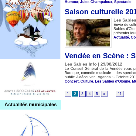
Humour
,
Jules Champaloux
,
Spectacle
Saison culturelle 20
Les Sables
Envie de cult
Sables d'Olon
présenter leu
Actualité
,
Co
Vendée en Scène : Sa
Les Sables Info | 29/08/2012
Le Conseil Général de la Vendée vous pro
Baroque, comédie musicale… des spectacles
public. A découvrir... Agenda : - Octobre 201
Concert
,
Culture
,
Les Sables d'Olonne
,
M
1
2
3
4
5
»
...
11
Actualités municipales