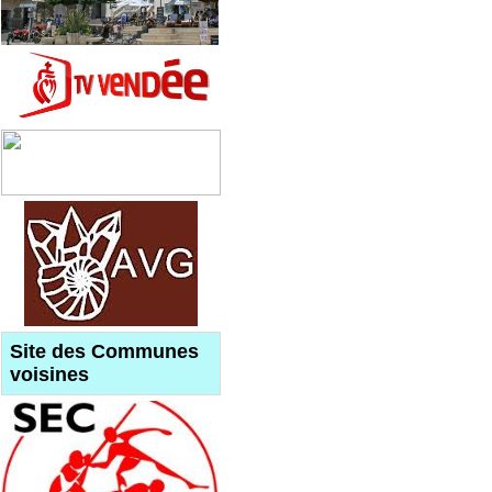
Site des Communes
voisines