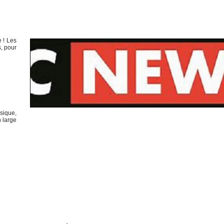
e ! Les
s, pour
sique,
 large