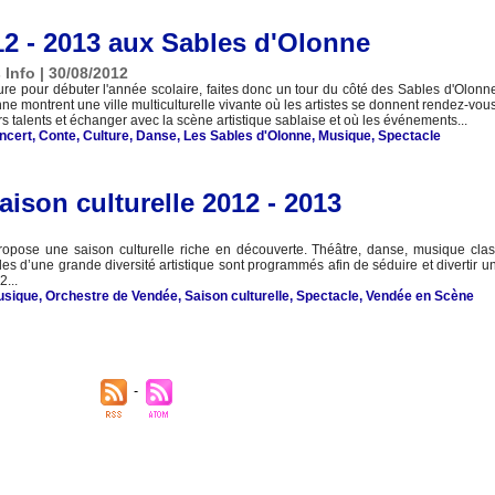
12 - 2013 aux Sables d'Olonne
 Info | 30/08/2012
ure pour débuter l'année scolaire, faites donc un tour du côté des Sables d'Olonn
ne montrent une ville multiculturelle vivante où les artistes se donnent rendez-vou
rs talents et échanger avec la scène artistique sablaise et où les événements...
ncert
,
Conte
,
Culture
,
Danse
,
Les Sables d'Olonne
,
Musique
,
Spectacle
ison culturelle 2012 - 2013
pose une saison culturelle riche en découverte. Théâtre, danse, musique clas
 d’une grande diversité artistique sont programmés afin de séduire et divertir un
2...
usique
,
Orchestre de Vendée
,
Saison culturelle
,
Spectacle
,
Vendée en Scène