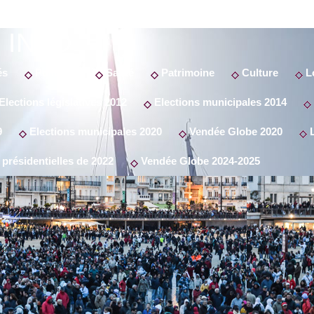
 INFO
és
Politique
Santé
Patrimoine
Culture
Lo
Elections législatives 2012
Elections municipales 2014
9
Elections municipales 2020
Vendée Globe 2020
L
 présidentielles de 2022
Vendée Globe 2024-2025