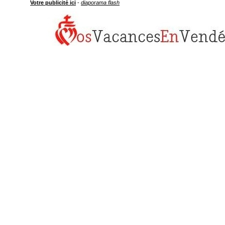
Votre publicité ici
-
diaporama flash