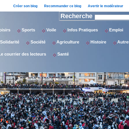
Créer son blog
Recommander ce blog
Avertir le modérateur
Recherche
isirs
Sports
Voile
Infos Pratiques
Emploi
Solidarité
Société
Agriculture
Histoire
Autres
e courrier des lecteurs
Santé