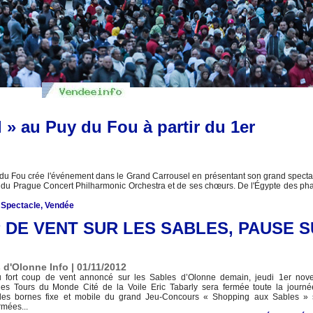
 » au Puy du Fou à partir du 1er
du Fou crée l'événement dans le Grand Carrousel en présentant son grand spectac
on du Prague Concert Philharmonic Orchestra et de ses chœurs. De l'Égypte des ph
,
Spectacle
,
Vendée
P DE VENT SUR LES SABLES, PAUSE 
 d'Olonne Info | 01/11/2012
 fort coup de vent annoncé sur les Sables d’Olonne demain, jeudi 1er nov
 des Tours du Monde Cité de la Voile Eric Tabarly sera fermée toute la journé
les bornes fixe et mobile du grand Jeu-Concours « Shopping aux Sables » 
mées...