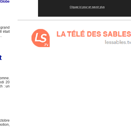
Globe
 grand
 était
..
t
tomne.
edi 20
h : un
ctobre
otion,