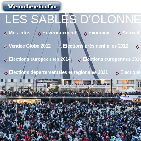
LES SABLES D'OLONNE
Mes Infos
Environnement
Economie
Actualit
Vendée Globe 2012
Elections présidentielles 2012
Elections européennes 2014
Elections europénnes 201
Elections départementales et régionales 2021
Elections