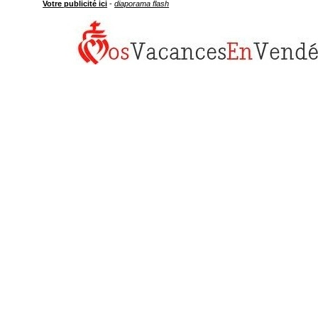
Votre publicité ici
-
diaporama flash