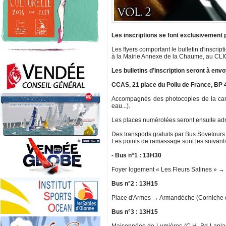
Les inscriptions se font exclusivement p
Les flyers comportant le bulletin d'inscrip
à la Mairie Annexe de la Chaume, au CLIC 
Les bulletins d'inscription seront à envo
CCAS, 21 place du Poilu de France, 
Accompagnés des photocopies de la carte d
eau...).
Les places numérotées seront ensuite adr
Des transports gratuits par Bus Sovetour
Les points de ramassage sont les suivants
- Bus n°1 : 13H30
Foyer logement « Les Fleurs Salines » → 
Bus n°2 : 13H15
Place d'Armes → Armandèche (Corniche d
Bus n°3 : 13H15