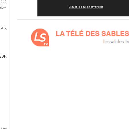
nnent
e 300
vivre
CCAS,
 EDF,