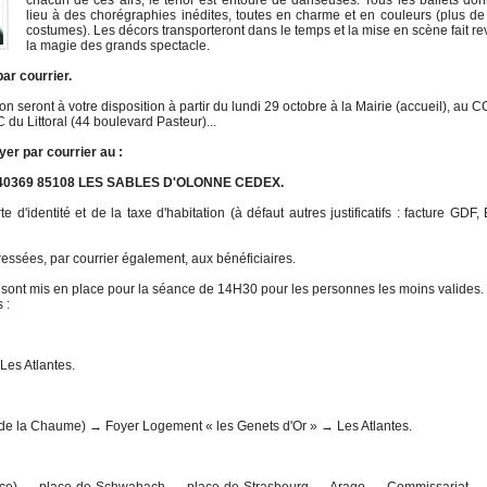
chacun de ces airs, le ténor est entouré de danseuses. Tous les ballets do
lieu à des chorégraphies inédites, toutes en charme et en couleurs (plus d
costumes). Les décors transporteront dans le temps et la mise en scène fait re
la magie des grands spectacle.
ar courrier.
tion seront à votre disposition à partir du lundi 29 octobre à la Mairie (accueil), au 
du Littoral (44 boulevard Pasteur)...
yer par courrier au :
BP 40369 85108 LES SABLES D'OLONNE CEDEX.
'identité et de la taxe d'habitation (à défaut autres justificatifs : facture GDF,
essées, par courrier également, aux bénéficiaires.
s sont mis en place pour la séance de 14H30 pour les personnes les moins valides.
 :
Les Atlantes.
e la Chaume) → Foyer Logement « les Genets d'Or » → Les Atlantes.