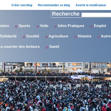
Créer son blog
Recommander ce blog
Avertir le modérateur
Recherche
isirs
Sports
Voile
Infos Pratiques
Emploi
Solidarité
Société
Agriculture
Histoire
Autres
e courrier des lecteurs
Santé