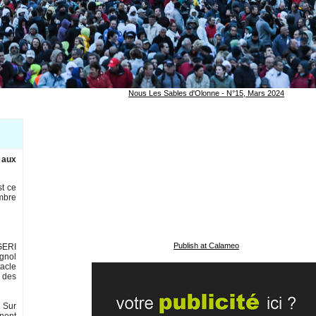
Nous Les Sables d'Olonne - N°15, Mars 2024
 aux
st ce
embre
Publish at Calameo
OGERI
ignol
tacle
n des
 Sur