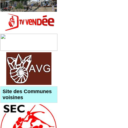
Site des Communes
voisines