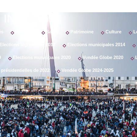
 INFO
és
Politique
Santé
Patrimoine
Culture
Lo
Elections législatives 2012
Elections municipales 2014
9
Elections municipales 2020
Vendée Globe 2020
L
 présidentielles de 2022
Vendée Globe 2024-2025