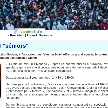
« Précédent
|
Accueil
|
Suivant »
l "séniors"
ion Sociale, à l'occasion des fêtes de Noël, offre un grand spectacle gratuit
abitant Les Sables d'Olonne.
« Il était une fois Luis Mariano » : après un énorme succès à l'Olympia, c'e
spectacle qui a été choisi cette année et qui sera donné le vendredi 7 déc
2012 dans la salle des Trois Mats aux « Atlantes ».
Deux séances sont programmées : 14H30 et 18H00.
Dans les pas de Luis Mariano, c'est sa vie que nous chante le ténor PIERR
au travers des ses plus grands succès : des « Chevaliers du Ciel » à « Ross
» en passant par « Mexico », « Andalousie » et « Torero », magnifique spec
où chant, danse et musique se mêlent et nous entraînent dans le tourbillo
souvenirs !
De nombreux artistes, de somptueux costumes composent ce spectacle.