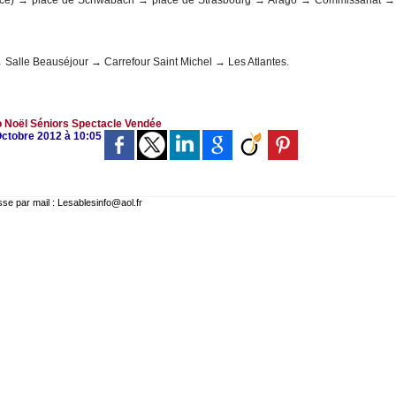
ace) → place de Schwabach → place de Strasbourg → Arago → Commissariat →
 Salle Beauséjour → Carrefour Saint Michel → Les Atlantes.
o
Noël
Séniors
Spectacle
Vendée
Octobre 2012 à 10:05
 par mail : Lesablesinfo@aol.fr