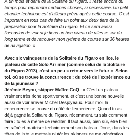
À un mois et demi de la Solitaire du Figaro, il reste encore du
temps pour reprendre certaines choses, si nécessaire. Un petit
chantier technique est d’ailleurs prévu après cette course. C’est
important en tous cas de faire un point aux deux tiers de la
préparation pour la Solitaire du Figaro. Et ce sera aussi
l’occasion de voir si je tiens un bon niveau de vitesse sur du
long terme et de retrouver mon rythme de course sur 36 heures
de navigation
. »
Avec six vainqueurs de la Solitaire du Figaro en lice, le
plateau de cette Solo Arrimer (comme celui de la Solitaire
du Figaro 2013), c’est un peu « retour vers le futur ». Selon
toi, où se trouve la concurrence : du côté de l’expérience ou
de la jeunesse ?
Jérémie Beyou, skipper Maître CoQ
: « C’est un plateau
vraiment très riche sportivement, et c’est une bonne nouvelle
aussi de voir arriver Michel Desjoyeaux. Pour moi, la
concurrence se trouve du côté de l'expérience. Quand tu as
déjà gagné la Solitaire du Figaro, récemment, tu sais comment
faire : tu es à même de rééditer. Il faut aussi, bien sûr, être bien
entraîné et maîtriser techniquement son bateau. Donc, dans les
têtes de liste je mettrais plutôt les skippers de ma génération