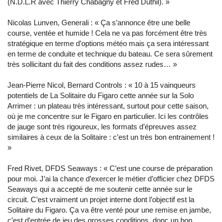
(N.D.L.R avec Thierry Chabagny et Fred Duthil). »
Nicolas Lunven, Generali : « Ça s’annonce être une belle
course, ventée et humide ! Cela ne va pas forcément être très
stratégique en terme d’options météo mais ça sera intéressant
en terme de conduite et technique du bateau. Ce sera sûrement
très sollicitant du fait des conditions assez rudes… »
Jean-Pierre Nicol, Bernard Controls : « 10 à 15 vainqueurs
potentiels de La Solitaire du Figaro cette année sur la Solo
Arrimer : un plateau très intéressant, surtout pour cette saison,
où je me concentre sur le Figaro en particulier. Ici les contrôles
de jauge sont très rigoureux, les formats d’épreuves assez
similaires à ceux de la Solitaire : c’est un très bon entrainement !
»
Fred Rivet, DFDS Seaways : « C’est une course de préparation
pour moi. J’ai la chance d’exercer le métier d’officier chez DFDS
Seaways qui a accepté de me soutenir cette année sur le
circuit. C’est vraiment un projet interne dont l’objectif est la
Solitaire du Figaro. Ça va être venté pour une remise en jambe,
c’est d’entrée de jeu des grosses conditions, donc un bon