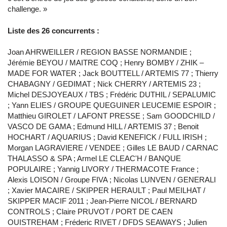
challenge. »
Liste des 26 concurrents :
Joan AHRWEILLER / REGION BASSE NORMANDIE ;
Jérémie BEYOU / MAITRE COQ ; Henry BOMBY / ZHIK –
MADE FOR WATER ; Jack BOUTTELL / ARTEMIS 77 ; Thierry
CHABAGNY / GEDIMAT ; Nick CHERRY / ARTEMIS 23 ;
Michel DESJOYEAUX / TBS ; Frédéric DUTHIL / SEPALUMIC
; Yann ELIES / GROUPE QUEGUINER LEUCEMIE ESPOIR ;
Matthieu GIROLET / LAFONT PRESSE ; Sam GOODCHILD /
VASCO DE GAMA ; Edmund HILL / ARTEMIS 37 ; Benoit
HOCHART / AQUARIUS ; David KENEFICK / FULL IRISH ;
Morgan LAGRAVIERE / VENDEE ; Gilles LE BAUD / CARNAC
THALASSO & SPA ; Armel LE CLEAC'H / BANQUE
POPULAIRE ; Yannig LIVORY / THERMACOTE France ;
Alexis LOISON / Groupe FIVA ; Nicolas LUNVEN / GENERALI
; Xavier MACAIRE / SKIPPER HERAULT ; Paul MEILHAT /
SKIPPER MACIF 2011 ; Jean‐Pierre NICOL / BERNARD
CONTROLS ; Claire PRUVOT / PORT DE CAEN
OUISTREHAM ; Fréderic RIVET / DFDS SEAWAYS ; Julien