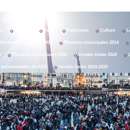
 INFO
és
Politique
Santé
Patrimoine
Culture
Lo
Elections législatives 2012
Elections municipales 2014
9
Elections municipales 2020
Vendée Globe 2020
L
 présidentielles de 2022
Vendée Globe 2024-2025