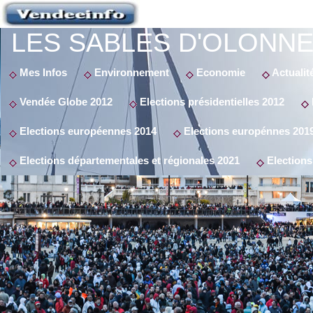
LES SABLES D'OLONNE
Mes Infos
Environnement
Economie
Actualit
Vendée Globe 2012
Elections présidentielles 2012
Elections européennes 2014
Elections europénnes 201
Elections départementales et régionales 2021
Elections