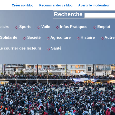
Créer son blog
Recommander ce blog
Avertir le modérateur
Recherche
isirs
Sports
Voile
Infos Pratiques
Emploi
Solidarité
Société
Agriculture
Histoire
Autres
e courrier des lecteurs
Santé