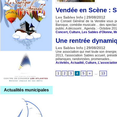
Vendée en Scène : Sa
Les Sables Info | 29/08/2012
Le Conseil Général de la Vendée vous pro
Baroque, comédie musicale… des spectacles
public. A découvrir... Agenda : - Octobre 201
Concert
,
Culture
,
Les Sables d'Olonne
,
M
Une rentrée dynamiq
Les Sables Info | 29/08/2012
Une association qui met toute son énergie,
2013, l'association Sables accueil, prési
pétanques, randonnées, promenades...
Activités
,
Actualité
,
Culture
,
L'associatio
1
2
3
4
5
»
...
13
Actualités municipales