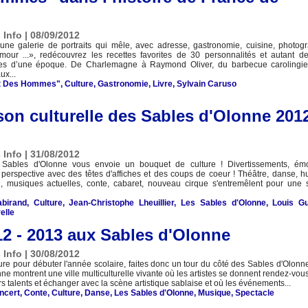
 Info | 08/09/2012
une galerie de portraits qui mêle, avec adresse, gastronomie, cuisine, photogr
mour ...», redécouvrez les recettes favorites de 30 personnalités et autant de
es d’une époque. De Charlemagne à Raymond Oliver, du barbecue carolingi
ux...
et Des Hommes"
,
Culture
,
Gastronomie
,
Livre
,
Sylvain Caruso
on culturelle des Sables d'Olonne 2012
 Info | 31/08/2012
 Sables d'Olonne vous envoie un bouquet de culture ! Divertissements, émo
 perspective avec des têtes d'affiches et des coups de coeur ! Théâtre, danse, h
, musiques actuelles, conte, cabaret, nouveau cirque s'entremêlent pour une 
birand
,
Culture
,
Jean-Christophe Lheuillier
,
Les Sables d'Olonne
,
Louis G
elle
12 - 2013 aux Sables d'Olonne
 Info | 30/08/2012
ure pour débuter l'année scolaire, faites donc un tour du côté des Sables d'Olonn
ne montrent une ville multiculturelle vivante où les artistes se donnent rendez-vou
rs talents et échanger avec la scène artistique sablaise et où les événements...
ncert
,
Conte
,
Culture
,
Danse
,
Les Sables d'Olonne
,
Musique
,
Spectacle