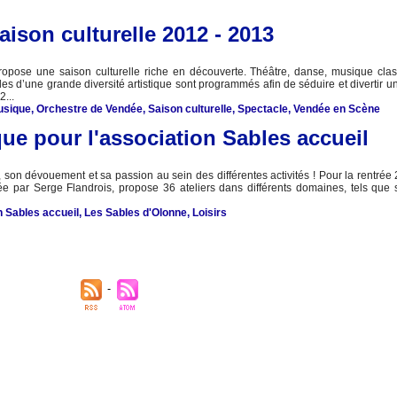
ison culturelle 2012 - 2013
pose une saison culturelle riche en découverte. Théâtre, danse, musique clas
 d’une grande diversité artistique sont programmés afin de séduire et divertir un
2...
usique
,
Orchestre de Vendée
,
Saison culturelle
,
Spectacle
,
Vendée en Scène
ue pour l'association Sables accueil
 son dévouement et sa passion au sein des différentes activités ! Pour la rentrée
dée par Serge Flandrois, propose 36 ateliers dans différents domaines, tels que s
n Sables accueil
,
Les Sables d'Olonne
,
Loisirs