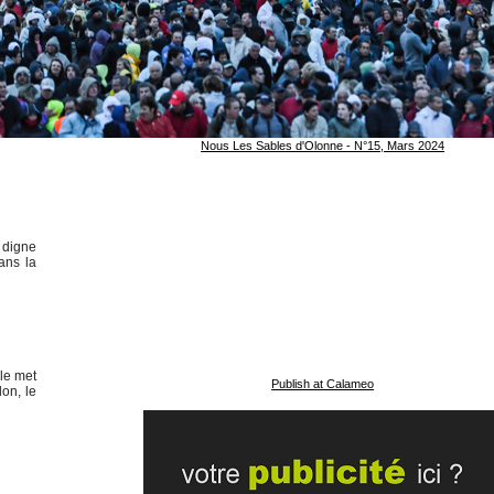
Nous Les Sables d'Olonne - N°15, Mars 2024
" digne
dans la
le met
Publish at Calameo
on, le