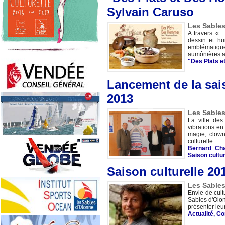
Sylvain Caruso
Les Sables
A travers «…
dessin et hu
emblématiqu
aumônières a
"Des Plats 
Lancement de la sais
2013
Les Sables
La ville des
vibrations en
magie, clown
culturelle...
Bernard Cha
Saison cultur
Saison culturelle 20
Les Sables
Envie de cult
Sables d'Olon
présenter leu
Actualité
,
Co