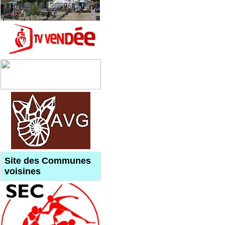
Site des Communes
voisines