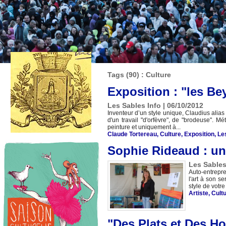
Tags (90) : Culture
Exposition : "les B
Les Sables Info | 06/10/2012
Inventeur d’un style unique, Claudius alias
d'un travail "d'orfèvre", de "brodeuse". Mé
peinture et uniquement à...
Claude Tortereau
,
Culture
,
Exposition
,
Le
Sophie Rideaud : un
Les Sables
Auto-entrepre
l'art à son s
style de votr
Artiste
,
Cult
"Des Plats et Des H