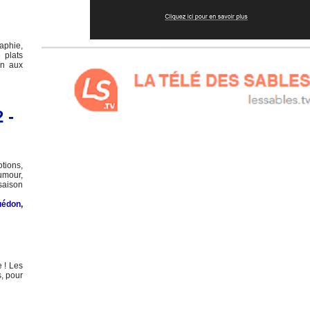
aphie,
 plats
en aux
 -
tions,
umour,
saison
uédon
,
e ! Les
s, pour