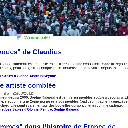
eyoucs" de Claudius
 Claude Tortereau est un artiste entier. Il présente une exposition "Made in Beyouc
ticuleux, pointilleux, sa technique reste fabuleuse : "Je travaille depuis 30 ans 
s Sables d'Olonne
,
Made in Beyouc
e artiste comblée
 Info | 25/09/2012
neur depuis 2009, Sophie Rideaud est peintre sur meubles et objets décoratifs. El
ervice et donne une 2ème jeunesse à vos meubles (badigeon, patine, lasure...) sel
e choix. Elle peint également sur des bouteilles qui sont offertes comme cadeaux...
ure
,
Les Sables d'Olonne
,
Peintre
,
Sophie Rideaud
ommes" dans l’histoire de France de