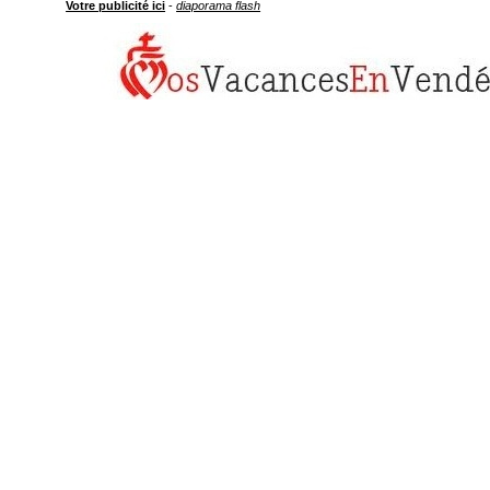
Votre publicité ici
-
diaporama flash