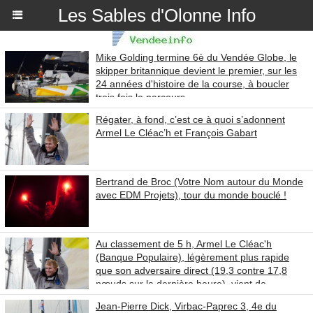
Les Sables d'Olonne Info
Mike Golding termine 6è du Vendée Globe, le
skipper britannique devient le premier, sur les
24 années d'histoire de la course, à boucler
trois fois le parcours
Régater, à fond, c’est ce à quoi s’adonnent
Armel Le Cléac’h et François Gabart
Bertrand de Broc (Votre Nom autour du Monde
avec EDM Projets), tour du monde bouclé !
Au classement de 5 h, Armel Le Cléac'h
(Banque Populaire), légèrement plus rapide
que son adversaire direct (19,3 contre 17,8
nœuds sur la dernière heure), vient de
reprendre la tête du Vendée Globe devant
Jean-Pierre Dick, Virbac-Paprec 3, 4e du
François Gabart (MACIF),