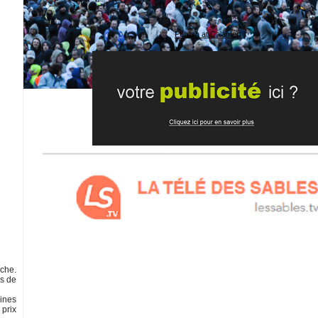
Publish at Calameo
che.
es de
rines
 prix