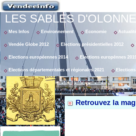
LES SABLES D'OLONNE
Mes Infos
Environnement
Economie
Actualit
Vendée Globe 2012
Elections présidentielles 2012
Elections européennes 2014
Elections europénnes 201
Elections départementales et régionales 2021
Elections
Retrouvez la mag