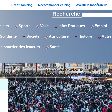
Créer son blog
Recommander ce blog
Avertir le modérateur
Recherche
isirs
Sports
Voile
Infos Pratiques
Emploi
Solidarité
Société
Agriculture
Histoire
Autres
e courrier des lecteurs
Santé
Nous Les Sables d'Olonne - N°15, Mars 2024