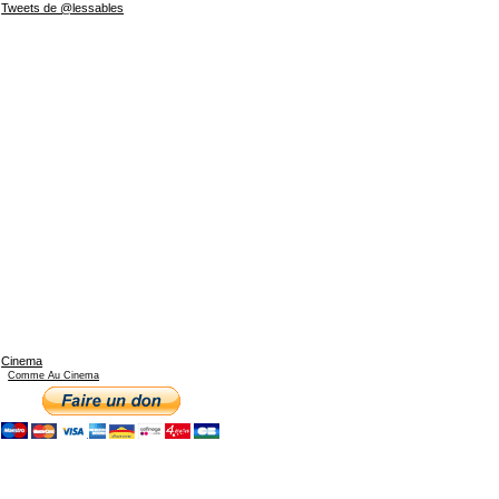
Tweets de @lessables
Cinema
Comme Au Cinema