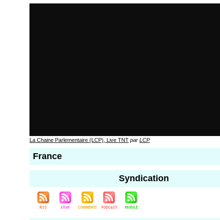
La Chaine Parlementaire (LCP), Live TNT
par
LCP
France
Syndication