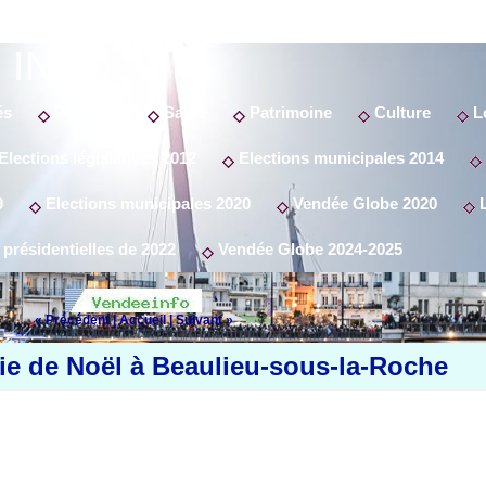
 INFO
és
Politique
Santé
Patrimoine
Culture
Lo
Elections législatives 2012
Elections municipales 2014
9
Elections municipales 2020
Vendée Globe 2020
L
 présidentielles de 2022
Vendée Globe 2024-2025
« Précédent
|
Accueil
|
Suivant »
ie de Noël à Beaulieu-sous-la-Roche