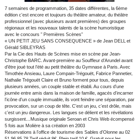
7 semaines de programmation, 35 dates différentes, la 6ème
édition c'est encore et toujours du théâtre amateur, du théâtre
professionnel (avec plusieurs avant premières) des groupes
régionaux et les nouveaux talents de la scène humoristique
avec le concours " Premières Scènes"
« UN PETIT JEU SANS CONSEQUENCE » de Jean DELL et
Gérald SIBLEYRAS
Par la Cie des Hauts de Scènes mise en scène par Jean-
Christophe BARC. Avant-première au Souffleur d’Arundel avant
d’être joué tout l’été au petit théâtre du Gymnase à Paris. Avec
Timothée Ansieau, Laure Compain-Trégouët, Fabrice Pannetier,
Nathalie Trégouët Claire et Bruno forment pour tous, depuis
plusieurs années, un couple stable et établi. Au cours d'une
journée entre amis dans la maison de famille, agacés d'incarner
l'icône d'un couple immuable, ils vont feindre une séparation, par
provocation, sur un coup de tête. C'est un jeu, c'est drôle, mais
c'est un jeu dangereux. Les langues se délient et les révélations
surgissent…Musique originale Seroan et Chris Web écompensé
5 fois aux Molière à sa création en 2003
Réservations à l'office de tourisme des Sables d'Olonne au 02
51 96 85 78.Tarif réduit 8€. Plein tarif 10 €. Gratuit pour les