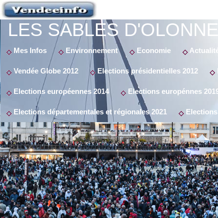
LES SABLES D'OLONNE
Mes Infos
Environnement
Economie
Actualit
Vendée Globe 2012
Elections présidentielles 2012
Elections européennes 2014
Elections europénnes 201
Elections départementales et régionales 2021
Elections