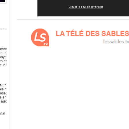
onne
 avec
s que
Kanye
es et
eur !
la un
plein
Rose,
re en
, aux
unal