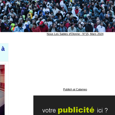
Nous Les Sables d'Olonne - N°15, Mars 2024
 à
Publish at Calameo