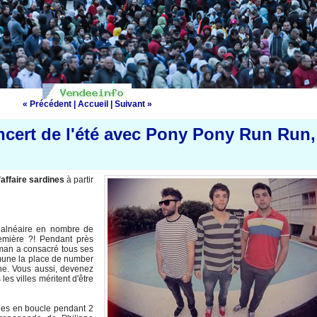
« Précédent
|
Accueil
|
Suivant »
ncert de l'été avec Pony Pony Run Run,
affaire sardines
à partir
balnéaire en nombre de
emière ?! Pendant près
man a consacré tous ses
mmune la place de number
nne. Vous aussi, devenez
s villes méritent d'être
des en boucle pendant 2