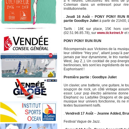
à 4 heures. Découvrez les films de p
Coleman dans un entresort pour rir
institutionnelle.
.
Jeudi 16 Août
–
PONY PONY RUN RU
partie Goodbye Juliet
à partir de 21h00, 
Tarifs : 18€ sur place, 15€ hors com
(02.51.96.85.78), sur
www.ticketnet.fr
et 
PONY PONY RUN RUN
Récompensés aux Victoires de la musique
leur célèbre “Hey you”, allant jusqu’à pa
jamais par leur dynamisme, le trio nant
West, Jay Z..). Un cocktail de pop énergi
berlinoises, tels sont les ingrédients de l
Euphorisant !
Première partie : Goodbye Juliet
Un clavier, une batterie, une guitare, le 
soupçon de rock, un côté vintage assumé
essor. Leur pop électro aérienne donne 
Elephanz ou Ladylike Dragons et de gagn
musique leur univers fonctionne, ils ne
textes faussement naïfs.
.
Vendredi 17 Août
–
Jeanne Added, Brun
Festival Vague de Jazz.