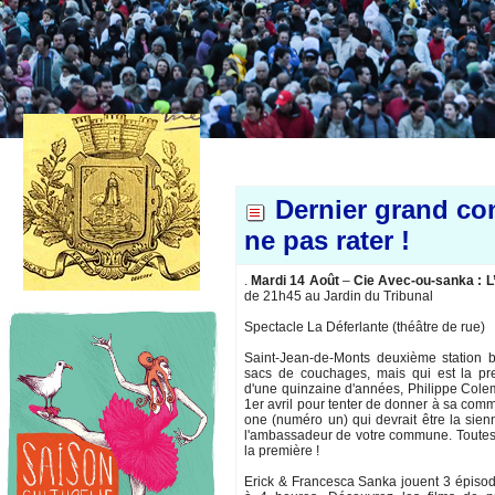
Dernier grand co
ne pas rater !
.
Mardi 14 Août
–
Cie Avec-ou-sanka : L’
de 21h45 au Jardin du Tribunal
Spectacle La Déferlante (théâtre de rue)
Saint-Jean-de-Monts deuxième station 
sacs de couchages, mais qui est la pr
d'une quinzaine d'années, Philippe Cole
1er avril pour tenter de donner à sa co
one (numéro un) qui devrait être la sie
l'ambassadeur de votre commune. Toutes le
la première !
Erick & Francesca Sanka jouent 3 épiso