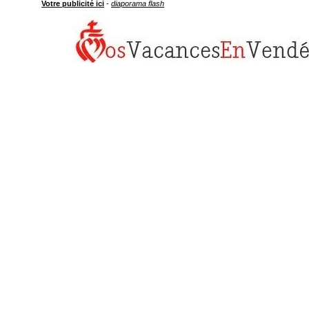
Votre publicité ici
-
diaporama flash