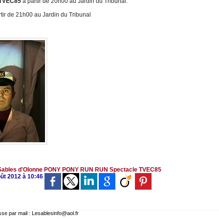
 TVEC85
à partir de 20h00 au Jardin du Tribunal.
tir de 21h00 au Jardin du Tribunal
Sables d'Olonne
PONY PONY RUN RUN
Spectacle
TVEC85
oût 2012 à 10:46
 par mail : Lesablesinfo@aol.fr