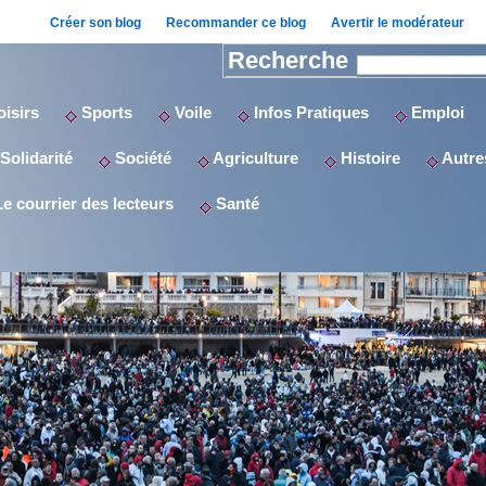
Créer son blog
Recommander ce blog
Avertir le modérateur
Recherche
isirs
Sports
Voile
Infos Pratiques
Emploi
Solidarité
Société
Agriculture
Histoire
Autres
e courrier des lecteurs
Santé