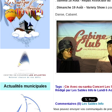
.
Samedi 18 Août
-
Repas Associatif du
.
Dimanche 19 Août
–
Variety Show
à par
Danse, Cabaret.
Actualités municipales
Tags :
Cie Avec-ou-sanka
Concert
Les 
Rédigé par Les Sables Info le Lundi 6 A
Commentaires (0)
Les Sables Info
Vous pouvez envoyer vos communiqués de presse