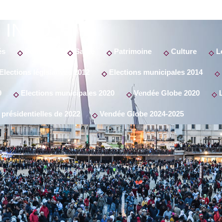
 INFO
és
Politique
Santé
Patrimoine
Culture
Lo
Elections législatives 2012
Elections municipales 2014
9
Elections municipales 2020
Vendée Globe 2020
L
 présidentielles de 2022
Vendée Globe 2024-2025