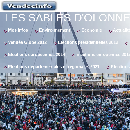
LES SABLES D'OLONNE
Mes Infos
Environnement
Economie
Actualit
Vendée Globe 2012
Elections présidentielles 2012
Elections européennes 2014
Elections europénnes 201
Elections départementales et régionales 2021
Elections