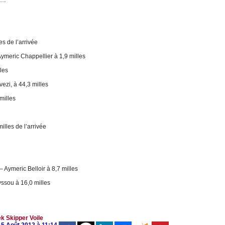
el…
s de l’arrivée
ymeric Chappellier à 1,9 milles
les
ezi, à 44,3 milles
milles
illes de l’arrivée
 Aymeric Belloir à 8,7 milles
ssou à 16,0 milles
ek
Skipper
Voile