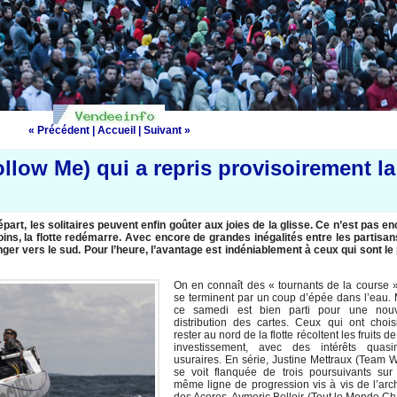
« Précédent
|
Accueil
|
Suivant »
llow Me) qui a repris provisoirement la
épart, les solitaires peuvent enfin goûter aux joies de la glisse. Ce n’est pas e
ins, la flotte redémarre. Avec encore de grandes inégalités entre les partisa
onger vers le sud. Pour l’heure, l’avantage est indéniablement à ceux qui sont le
On en connaît des « tournants de la course 
se terminent par un coup d’épée dans l’eau.
ce samedi est bien parti pour une nouv
distribution des cartes. Ceux qui ont chois
rester au nord de la flotte récoltent les fruits de
investissement, avec des intérêts quasi
usuraires. En série, Justine Mettraux (Team 
se voit flanquée de trois poursuivants sur
même ligne de progression vis à vis de l’arc