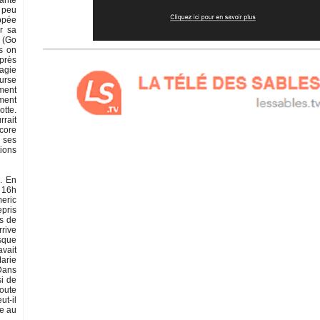
hante
n peu
ppée
r sa
r (Go
is on
 près
agie
urse
ment
ment
otte.
rrait
core
 ses
tions
. En
e 16h
meric
epris
ns de
rrive
usque
avait
Marie
 Dans
si de
route
ut-il
se au