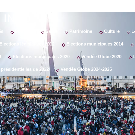
 INFO
és
Politique
Santé
Patrimoine
Culture
Lo
Elections législatives 2012
Elections municipales 2014
9
Elections municipales 2020
Vendée Globe 2020
L
 présidentielles de 2022
Vendée Globe 2024-2025