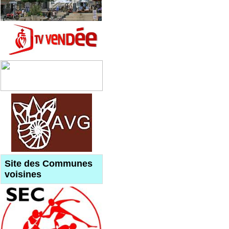
Site des Communes
voisines