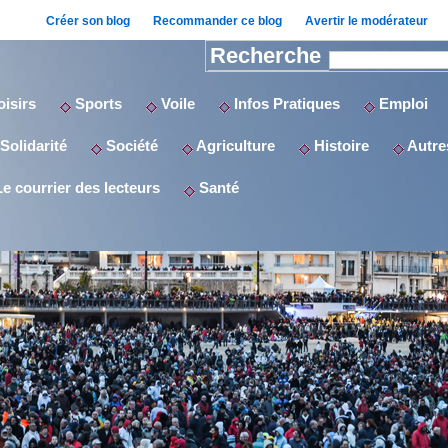
Créer son blog
Recommander ce blog
Avertir le modérateur
Recherche
isirs
Sports
Voile
Infos Pratiques
Emploi
Solidarité
Société
Agriculture
Histoire
Autres
e courrier des lecteurs
Santé