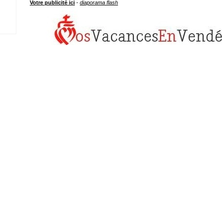
Votre publicité ici
-
diaporama flash