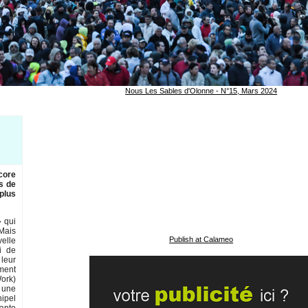
Nous Les Sables d'Olonne - N°15, Mars 2024
ncore
ns de
 plus
» qui
 Mais
Publish at Calameo
elle
i de
 leur
ment
Work)
 une
hipel