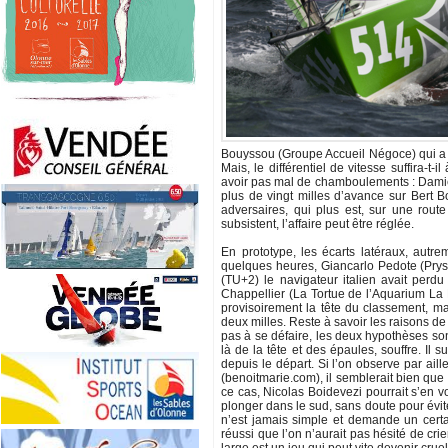
Bouyssou (Groupe Accueil Négoce) qui a réu
Mais, le différentiel de vitesse suffira-t-
avoir pas mal de chamboulements : Damie
plus de vingt milles d’avance sur Bert
adversaires, qui plus est, sur une rout
subsistent, l’affaire peut être réglée.
En prototype, les écarts latéraux, autr
quelques heures, Giancarlo Pedote (Prysm
(TU+2) le navigateur italien avait perd
Chappellier (La Tortue de l’Aquarium La 
provisoirement la tête du classement, m
deux milles. Reste à savoir les raisons de
pas à se défaire, les deux hypothèses so
là de la tête et des épaules, souffre. Il s
depuis le départ. Si l’on observe par ail
(benoitmarie.com), il semblerait bien qu
ce cas, Nicolas Boidevezi pourrait s’en v
plonger dans le sud, sans doute pour évite
n’est jamais simple et demande un certai
réussi que l’on n’aurait pas hésité de cri