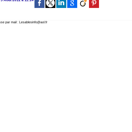
 5 Août 2012 à 11:14
 par mail : Lesablesinfo@aol.fr