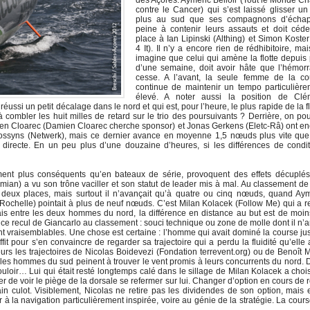
des Açores. Aymeric Belloir (Tout le Monde C
contre le Cancer) qui s’est laissé glisser u
plus au sud que ses compagnons d’écha
peine à contenir leurs assauts et doit céde
place à Ian Lipinski (Althing) et Simon Koste
4 It). Il n’y a encore rien de rédhibitoire, ma
imagine que celui qui amène la flotte depuis
d’une semaine, doit avoir hâte que l’hémorr
cesse. A l’avant, la seule femme de la co
continue de maintenir un tempo particulière
élevé. A noter aussi la position de Clé
ssi un petit décalage dans le nord et qui est, pour l’heure, le plus rapide de la fl
il à combler les huit milles de retard sur le trio des poursuivants ? Derrière, on pou
n Cloarec (Damien Cloarec cherche sponsor) et Jonas Gerkens (Eletc-Râ) ont en
 Bossyns (Netwerk), mais ce dernier avance en moyenne 1,5 nœuds plus vite que
e directe. En un peu plus d’une douzaine d’heures, si les différences de condi
ement plus conséquents qu’en bateaux de série, provoquent des effets décuplés
ian) a vu son trône vaciller et son statut de leader mis à mal. Au classement d
u deux places, mais surtout il n’avançait qu’à quatre ou cinq nœuds, quand Ay
Rochelle) pointait à plus de neuf nœuds. C’est Milan Kolacek (Follow Me) qui a r
ais entre les deux hommes du nord, la différence en distance au but est de moi
 ce recul de Giancarlo au classement : souci technique ou zone de molle dont il n’a
nt vraisemblables. Une chose est certaine : l’homme qui avait dominé la course j
uffit pour s’en convaincre de regarder sa trajectoire qui a perdu la fluidité qu’elle 
leurs les trajectoires de Nicolas Boidevezi (Fondation terrevent.org) ou de Benoît 
e les hommes du sud peinent à trouver le vent promis à leurs concurrents du nord.
ouloir… Lui qui était resté longtemps calé dans le sillage de Milan Kolacek a choi
r de voir le piège de la dorsale se refermer sur lui. Changer d’option en cours de 
n culot. Visiblement, Nicolas ne retire pas les dividendes de son option, mais e
er à la navigation particulièrement inspirée, voire au génie de la stratégie. La cour