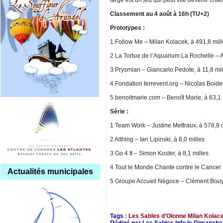
large est un jeu qui peut vite devenir cru
Classement au 4 août à 16h (TU+2)
Prototypes :
1 Follow Me – Milan Kolacek, à 491,8 mille
2 La Tortue de l’Aquarium La Rochelle – A
3 Prysmian – Giancarlo Pedote, à 11,8 mil
4 Fondation terrevent.org – Nicolas Boidev
5 benoitmarie.com – Benoît Marie, à 63,1 
Série :
1 Team Work – Justine Mettraux, à 578,9 m
2 Althing – Ian Lipinski, à 8,0 milles
3 Go 4 It – Simon Koster, à 8,1 milles
4 Tout le Monde Chante contre le Cancer –
Actualités municipales
5 Groupe Accueil Négoce – Clément Bouy
Tags :
Les Sables d'Olonne
Milan Kolac