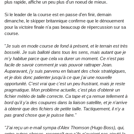
plus rapide, affiche un peu plus d'un noeud de mieux.
Si le leader de la course est en passe d'en finir, demain
dimanche, le skipper britannique confirme que le dénouement
pour la victoire finale n'a pas beaucoup de répercussion sur sa
course.
"
Je suis en mode course de fond à présent, et le terrain est très
bosselé. Je suis balloté dans tous les sens, mais autant que je
m'y habitue parce que cela va durer un moment. Ce n'est pas
facile de savoir comment je vais pouvoir rattraper Jean.
Auparavant, j'y suis parvenu en faisant des choix stratégiques,
et je dois donc patienter jusqu'à ce que j'ai une nouvelle
opportunité. C'est vrai que c'est un peu frustrant, mais je reste
pragmatique. Mon problème actuelle, c'est plus d'obtenir un
fichier météo de taille correcte. Ca tape et ça remue tellement à
bord qu'il y'a des coupures dans la liaison satellite, et je n'arrive
à obtenir que des fichiers de petite taille. Tactiquement, il n'y a
pas grand chose que je puisse faire."
"J'ai reçu un e-mail sympa d'Alex Thomson (Hugo Boss), qui,
entre autres choses, reconnaît que s'ils n'avaient pas ajouté la