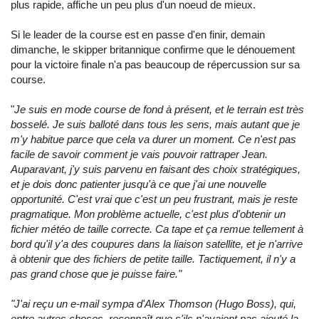
plus rapide, affiche un peu plus d'un noeud de mieux.
Si le leader de la course est en passe d'en finir, demain
dimanche, le skipper britannique confirme que le dénouement
pour la victoire finale n'a pas beaucoup de répercussion sur sa
course.
"
Je suis en mode course de fond à présent, et le terrain est très
bosselé. Je suis balloté dans tous les sens, mais autant que je
m'y habitue parce que cela va durer un moment. Ce n'est pas
facile de savoir comment je vais pouvoir rattraper Jean.
Auparavant, j'y suis parvenu en faisant des choix stratégiques,
et je dois donc patienter jusqu'à ce que j'ai une nouvelle
opportunité. C'est vrai que c'est un peu frustrant, mais je reste
pragmatique. Mon problème actuelle, c'est plus d'obtenir un
fichier météo de taille correcte. Ca tape et ça remue tellement à
bord qu'il y'a des coupures dans la liaison satellite, et je n'arrive
à obtenir que des fichiers de petite taille. Tactiquement, il n'y a
pas grand chose que je puisse faire."
"J'ai reçu un e-mail sympa d'Alex Thomson (Hugo Boss), qui,
entre autres choses, reconnaît que s'ils n'avaient pas ajouté la