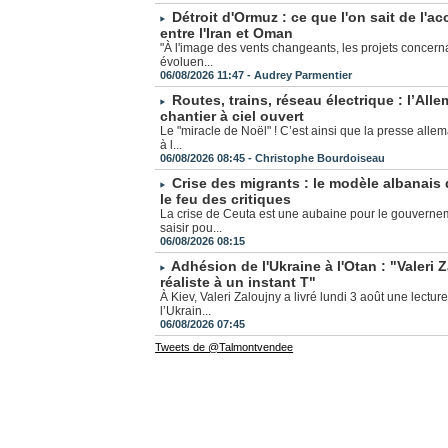
Détroit d'Ormuz : ce que l'on sait de l'a
entre l'Iran et Oman
"À l'image des vents changeants, les projets concerna
évoluen...
06/08/2026 11:47 -
Audrey Parmentier
Routes, trains, réseau électrique : l’Al
chantier à ciel ouvert
Le "miracle de Noël" ! C’est ainsi que la presse allem
à l...
06/08/2026 08:45 -
Christophe Bourdoiseau
Crise des migrants : le modèle albanais
le feu des critiques
La crise de Ceuta est une aubaine pour le gouvernemen
saisir pou...
06/08/2026 08:15
Adhésion de l'Ukraine à l'Otan : "Valeri 
réaliste à un instant T"
À Kiev, Valeri Zaloujny a livré lundi 3 août une lectur
l’Ukrain...
06/08/2026 07:45
Tweets de @Talmontvendee