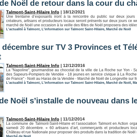
de Noël de retour dans la cour du ch
Talmont-Saint-Hilaire Info
| 18/12/2021
Une trentaine d’exposants iront à la rencontre du public sur deux jours
créateurs, artisans et producteurs locaux seront présents sur deux jours ce w
marché de Noël une occasion à la veille des fêtes de Noël proposera des idées
L'actualité à Talmont
,
L'information sur Talmont Saint-Hilaire
,
Marché de Noël
2 décembre sur TV 3 Provinces et Tél
t
Talmont-Saint-Hilaire Info
| 12/12/2016
La "Napoline", gourmandise au chocolat de la ville de La Roche sur Yon - S
des Sapeurs-Pompiers de Vendée - 18 jeunes en service civique à La Roch
de France" - Noël au Haras de la Vendée - Marché de Noël de Longeville sur M
L'actualité à Talmont
,
L'information sur Talmont Saint-Hilaire
,
Marché de Noël
,
Ma
e Noël s’installe de nouveau dans le
Talmont-Saint-Hilaire Info
| 11/12/2014
La commune de Talmont-Saint-Hilaire et l’association Talmont en Action org
samedi 20 décembre. « 60 artisans d’art, commerçants et producteurs loc
Château et rue Nationale pour proposer des produits dans la tradition de Noël »
Marché de Noël