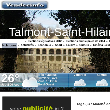
Talmont-Saint-Hilai
Elections législatives 2012
Elections municipales de 2014
E
Rubriques
Actualités
Economie
Sport
Loisirs
Culture
Cinéma Le M
Météo Paris
© meteocity.com
Tags (3) : Marché d