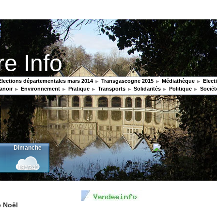
re Info
lections départementales mars 2014
Transgascogne 2015
Médiathèque
Elect
anoir
Environnement
Pratique
Transports
Solidarités
Politique
Sociét
e Noël