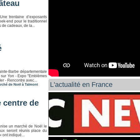
âteau
 Une trentaine d’exposants
eek-end pour le traditionnel
 de cadeaux, de la...
é
ainte-Barbe départementale
e sur Yon - Expo "Emblèmes
er - Rencontre avec...
L'actualité en France
rché de Noël à Talmont
 centre de
anise un marché de Noël le
aux seront réunis place du
 ont indiqué...