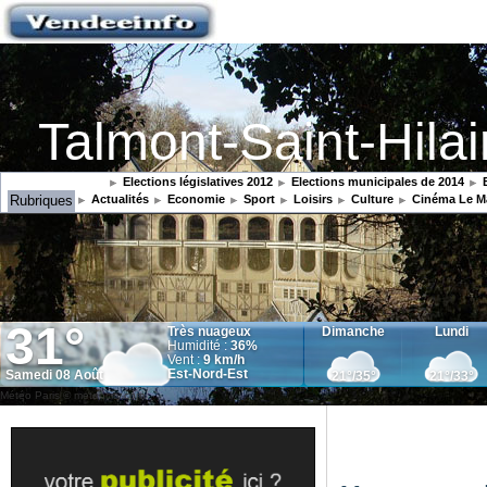
Talmont-Saint-Hilai
Elections législatives 2012
Elections municipales de 2014
E
Rubriques
Actualités
Economie
Sport
Loisirs
Culture
Cinéma Le M
Météo Paris
© meteocity.com