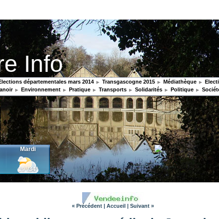
re Info
lections départementales mars 2014
Transgascogne 2015
Médiathèque
Elect
anoir
Environnement
Pratique
Transports
Solidarités
Politique
Sociét
« Précédent
|
Accueil
|
Suivant »