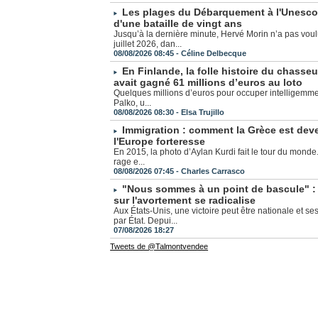
Les plages du Débarquement à l'Unesco 
d'une bataille de vingt ans
Jusqu’à la dernière minute, Hervé Morin n’a pas vou
juillet 2026, dan...
08/08/2026 08:45 -
Céline Delbecque
En Finlande, la folle histoire du chasse
avait gagné 61 millions d’euros au loto
Quelques millions d’euros pour occuper intelligemmen
Palko, u...
08/08/2026 08:30 -
Elsa Trujillo
Immigration : comment la Grèce est dev
l'Europe forteresse
En 2015, la photo d’Aylan Kurdi fait le tour du monde. 
rage e...
08/08/2026 07:45 -
Charles Carrasco
"Nous sommes à un point de bascule" : 
sur l'avortement se radicalise
Aux États-Unis, une victoire peut être nationale et s
par État. Depui...
07/08/2026 18:27
Tweets de @Talmontvendee