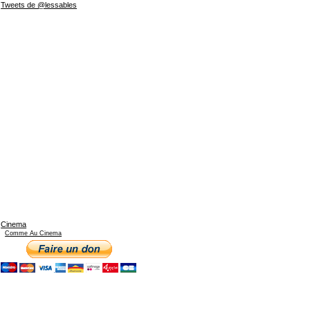
Tweets de @lessables
Cinema
Comme Au Cinema