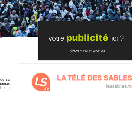
Publish at Calameo
ues de
t vice-
...
à
 de sa
Thomas
l sera