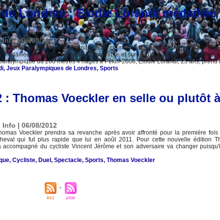
de Londres : Elodie Lorandi médaillée
 Info | 06/09/2012
i a remporté l'or sur le 400m nage libre ce mercredi 5 juin aux Jeux Paralympiq
 médaillée de bronze sur le 50 m nage libre et sur le 100 m papillon à Londres, e
ralympique du 200 mètres 4 nages à Pékin-2008, Elodie Lorandi, 23 ans, prend la
di
,
Jeux Paralympiques de Londres
,
Sports
 : Thomas Voeckler en selle ou plutôt 
 Info | 06/08/2012
Thomas Voeckler prendra sa revanche après avoir affronté pour la première fois
cheval qui fut plus rapide que lui en août 2011. Pour cette nouvelle édition 
a accompagné du cycliste Vincent Jérôme et son adversaire va changer puisqu'i
ique
,
Cycliste
,
Duel
,
Spectacle
,
Sports
,
Thomas Voeckler