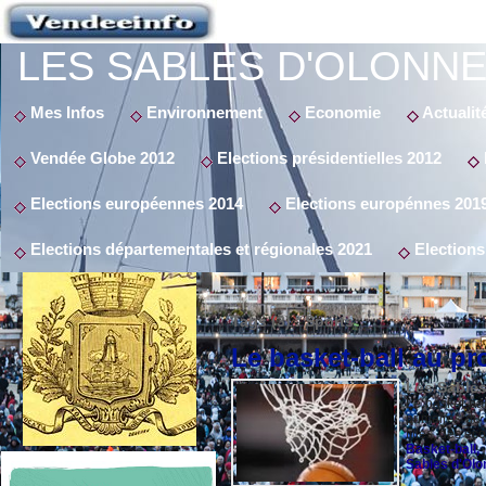
LES SABLES D'OLONNE
Mes Infos
Environnement
Economie
Actualit
Vendée Globe 2012
Elections présidentielles 2012
Elections européennes 2014
Elections europénnes 201
Elections départementales et régionales 2021
Elections
Tags (3) : Sports
Le basket-ball au p
Les Sables
Le basket-bal
primaires du
filles, des é
Basket-ball
,
Sables d'Olo