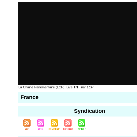
La Chaine Parlementaire (LCP), Live TNT
par
LCP
France
Syndication