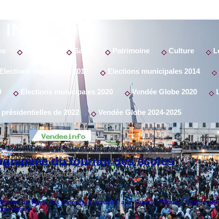
 INFO
és
Politique
Santé
Patrimoine
Culture
Lo
Elections législatives 2012
Elections municipales 2014
9
Elections municipales 2020
Vendée Globe 2020
L
 présidentielles de 2022
Vendée Globe 2024-2025
rogramme du tournoi des écoles
 d'Olonne Info | 25/03/2014
l est cette année au programme du projet d’école de tous les établissements sco
 Pays des Olonnes. Le tournoi des écoles concerne tous les élèves de CM2, garç
coles des communes du Château d’Olonne, Olonne-sur-Mer et des Sables d’Olonne. Il
Ecoles du Pays des Olonnes
,
L'actualité aux Sables d'Olonne
,
L'informati
nne
,
Sports