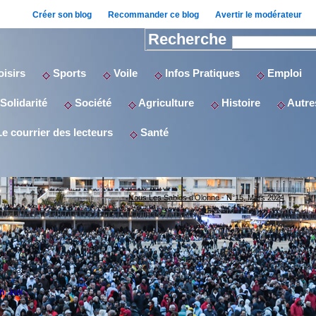
Créer son blog
Recommander ce blog
Avertir le modérateur
Recherche
isirs
Sports
Voile
Infos Pratiques
Emploi
Solidarité
Société
Agriculture
Histoire
Autres
e courrier des lecteurs
Santé
Nous Les Sables d'Olonne - N°15, Mars 2024
laires
ons et
 se...
on aux