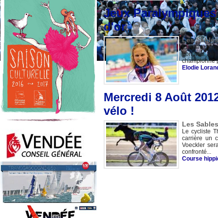
Jeux Paralympiques 
d'or
Les Sables
Elodie Lorand
Londres. Déjà
championne pa
Elodie Loran
Mercredi 8 Août 2012
vélo !
Les Sables
Le cycliste 
carrière un 
Voeckler ser
confronté...
Course hipp