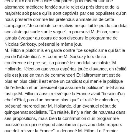
ceux qui n'ont rien à dire: soit parce qu'ils misent sur une
alternance médiocre fondée sur le rejet du président et de la
majorité; soit parce qu'ils sont captivés par ces populistes qu'on
nous présente comme les prétendus animateurs de cette
campagne"."Je combats ce relativisme qui fait le jeu du candidat
socialiste qui surfe sur le vague", a poursuivi M. Fillon, sans
jamais évoquer au cours de son discours le programme de
Nicolas Sarkozy, présenté le même jour.
M. Fillon a plutôt mis en garde contre "ce scepticisme qui fait le
jeu de l'abstention". Et comme M. Sarkozy lors de sa
conférence de presse, il a pilonné le candidat socialiste."M.
Hollande, l'élection que vous espériez jouée d'avance, en réalité
elle est juste en train de commencer! Et l'affrontement est de
plus en plus clair: il est entre un candidat qui manie la politique
de l'édredon et un président qui assume la politique", a-t-il ainsi
fustigé.M. Fillon a aussi relevé que la France avait "besoin d'un
chef d'Etat, pas d'un homme plastique" et raillé le calendrier,
présenté mercredi par M. Hollande, d'un éventuel début de
quinquennat socialiste. "En réalité, il n'y a rien de nouveau dans
ses propositions, mais bien la confirmation d'un programme
poussiéreux qui ne répond absolument pas aux défis majeurs
que doit relever la France", a dénoncé M. Fillon. Le Premier