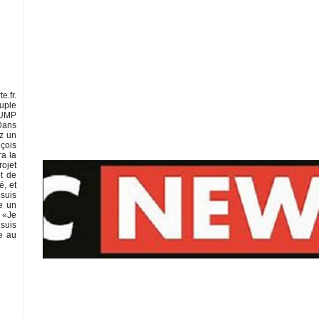
e.fr.
euple
t UMP
Dans
ez un
nçois
ra la
rojet
et de
é, et
 suis
re un
. «Je
 suis
te au