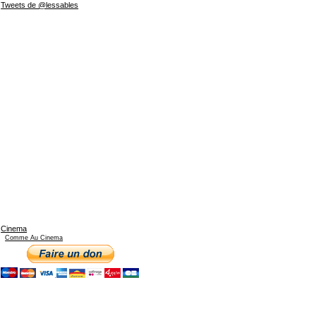
Tweets de @lessables
Cinema
Comme Au Cinema