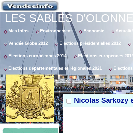
LES SABLES D'OLONNE
Mes Infos
Environnement
Economie
Actualit
Vendée Globe 2012
Elections présidentielles 2012
Elections européennes 2014
Elections europénnes 201
Elections départementales et régionales 2021
Elections
Nicolas Sarkozy e