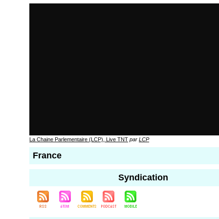
La Chaine Parlementaire (LCP), Live TNT
par
LCP
France
Syndication