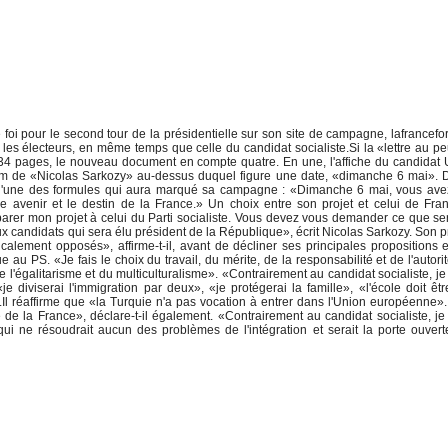
foi pour le second tour de la présidentielle sur son site de campagne, lafrancefort
s les électeurs, en même temps que celle du candidat socialiste.Si la «lettre au p
it 34 pages, le nouveau document en compte quatre. En une, l'affiche du candida
nom de «Nicolas Sarkozy» au-dessus duquel figure une date, «dimanche 6 mai». 
oie l'une des formules qui aura marqué sa campagne : «Dimanche 6 mai, vous av
re avenir et le destin de la France.» Un choix entre son projet et celui de Fra
arer mon projet à celui du Parti socialiste. Vous devez vous demander ce que se
x candidats qui sera élu président de la République», écrit Nicolas Sarkozy. Son p
dicalement opposés», affirme-t-il, avant de décliner ses principales propositions 
e au PS. «Je fais le choix du travail, du mérite, de la responsabilité et de l'autorit
de l'égalitarisme et du multiculturalisme». «Contrairement au candidat socialiste, je
e diviserai l'immigration par deux», «je protégerai la famille», «l'école doit êt
l.Il réaffirme que «la Turquie n'a pas vocation à entrer dans l'Union européenne»
ité de la France», déclare-t-il également. «Contrairement au candidat socialiste, je
ui ne résoudrait aucun des problèmes de l'intégration et serait la porte ouver