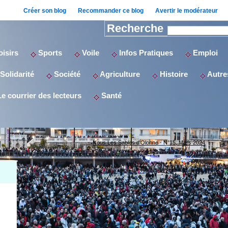
Créer son blog
Recommander ce blog
Avertir le modérateur
Recherche
isirs
Sports
Voile
Infos Pratiques
Emploi
Solidarité
Société
Agriculture
Histoire
Autres
e courrier des lecteurs
Santé
Nous Les Sables d'Olonne - N°15, Mars 2024