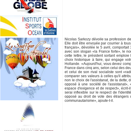
Nicolas Sarkozy dévoile sa profession de 
Elle doit être envoyée par courrier à tou
français», dévoilée le 5 avril, comporta
avec son slogan «la France forte», le 
cette lettre, le président sortant empl
choix historique à faire, qui engage vot
Hollande. «Aujourd'hui, vous devez comp
France dans cinq ans, selon celui des deu
et celui de son rival socialiste sont «ra
comparer ses valeurs à celles qu'il attribu
non le choix de l'assistanat, de la dette, 
opposé à une société de l'assistanat», «j
espace d'exigence et de respect», écrit-i
serai inflexible sur le respect de l'ident
opposé au droit de vote des étrangers q
communautarisme», ajoute-t-il.