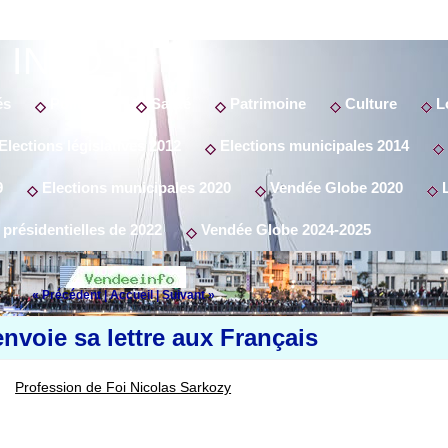
 INFO
és
Politique
Santé
Patrimoine
Culture
Lo
Elections législatives 2012
Elections municipales 2014
9
Elections municipales 2020
Vendée Globe 2020
L
 présidentielles de 2022
Vendée Globe 2024-2025
« Précédent
|
Accueil
|
Suivant »
nvoie sa lettre aux Français
Profession de Foi Nicolas Sarkozy