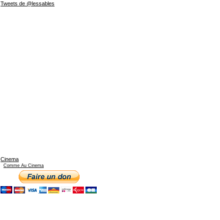
Tweets de @lessables
Cinema
Comme Au Cinema