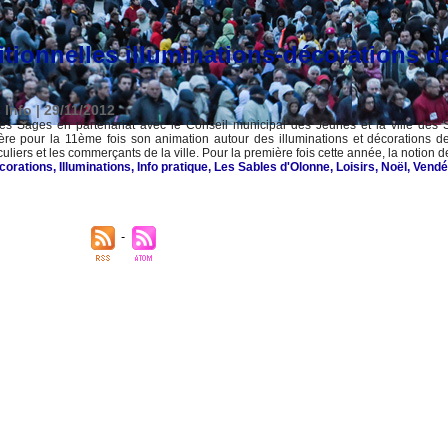
itionnelles illuminations-décorations d
 Info | 29/11/2012
es Sages en partenariat avec le Conseil municipal des Jeunes et la ville des 
tère pour la 11ème fois son animation autour des illuminations et décorations d
culiers et les commerçants de la ville. Pour la première fois cette année, la notion de
corations
,
Illuminations
,
Info pratique
,
Les Sables d'Olonne
,
Loisirs
,
Noël
,
Vendé