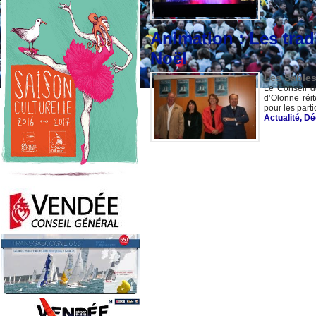
Animation : Les trad
Noël
Les Sables
Le Conseil d
d’Olonne réi
pour les parti
Actualité
,
Dé