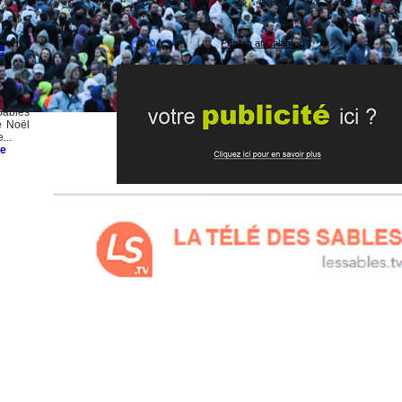
e
Publish at Calameo
Sables
e Noël
...
e