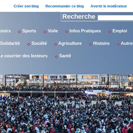
Créer son blog
Recommander ce blog
Avertir le modérateur
Recherche
isirs
Sports
Voile
Infos Pratiques
Emploi
Solidarité
Société
Agriculture
Histoire
Autres
e courrier des lecteurs
Santé
Nous Les Sables d'Olonne - N°15, Mars 2024
de
e jeudi
urisme,