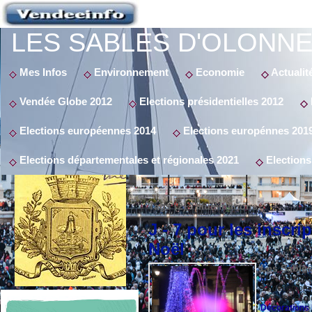
LES SABLES D'OLONNE
Mes Infos
Environnement
Economie
Actualit
Vendée Globe 2012
Elections présidentielles 2012
Elections européennes 2014
Elections europénnes 201
Elections départementales et régionales 2021
Elections
Tags (2) : Illuminations
J - 7 pour les inscri
Noël
Les Sables
Les inscripti
13 décembre 20
dans les écol
Décorations