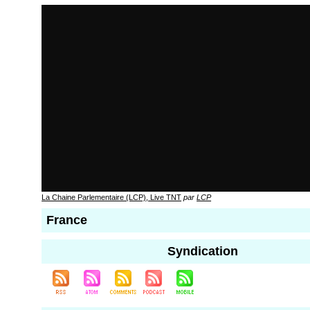
La Chaine Parlementaire (LCP), Live TNT
par
LCP
France
Syndication