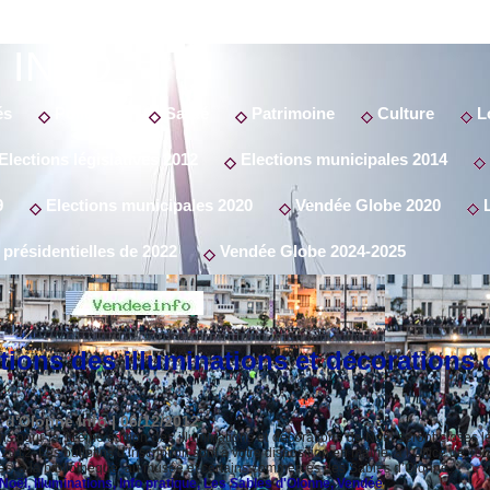
 INFO
és
Politique
Santé
Patrimoine
Culture
Lo
Elections législatives 2012
Elections municipales 2014
9
Elections municipales 2020
Vendée Globe 2020
L
 présidentielles de 2022
Vendée Globe 2024-2025
ptions des illuminations et décorations 
 d'Olonne Info | 06/12/2012
ons pour la 11ème édition des illuminations et décorations de Noël seront closes l
12. Les bulletins d’inscription sont à votre disposition en mairie, à l’Office de To
es, à la bibliothèque, au musée et certains commerces des Sables d’Olonne....
 Noël
,
Illuminations
,
Info pratique
,
Les Sables d'Olonne
,
Vendée