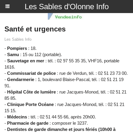
Les Sables d'Olonne Info
Santé et urgences
Les Sables Info
-
Pompiers
: 18.
-
Samu
: 15 ou 112 (portable).
-
Sauvetage en mer
: tél. : 02 97 55 35 35, VHF16, portable
1616.
-
Commissariat de police
: rue de Verdun, tél. : 02 51 23 73 00.
-
Gendarmerie
: 1, boulevard Blaise-Pascal, tél. : 02 51 21 19
91.
-
Hôpital Côte de lumière
: rue Jacques-Monod, tél. : 02 51 21
85 85.
-
Clinique Porte Océane
: rue Jacques-Monod, tél. : 02 51 21
15 15.
-
Médecins
: tél. : 02 51 44 55 66, après 20h00.
-
Pharmacie de garde
: composer le 3237.
-
Dentistes de garde dimanche et jours fériés (10h00 à