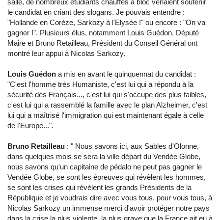
salle, de nombreux étudiants chauffés à bloc venaient soutenir
le candidat en criant des slogans. Je pouvais entendre :
"Hollande en Corèze, Sarkozy à l'Elysée !" ou encore : "On va
gagner !". Plusieurs élus, notamment Louis Guédon, Député
Maire et Bruno Retailleau, Président du Conseil Général ont
montré leur appui à Nicolas Sarkozy.
Louis Guédon
a mis en avant le quinquennat du candidat :
"C'est l'homme très Humaniste, c'est lui qui a répondu à la
sécurité des Français..., c'est lui qui s'occupe des plus faibles,
c'est lui qui a rassemblé la famille avec le plan Alzheimer, c'est
lui qui a maîtrisé l'immigration qui est maintenant égale à celle
de l'Europe...".
Bruno Retailleau
: " Nous savons ici, aux Sables d'Olonne,
dans quelques mois se sera la ville départ du Vendée Globe,
nous savons qu'un capitaine de pédalo ne peut pas gagner le
Vendée Globe, se sont les épreuves qui révèlent les hommes,
se sont les crises qui révèlent les grands Présidents de la
République et je voudrais dire avec vous tous, pour vous tous, à
Nicolas Sarkozy un immense merci d'avoir protéger notre pays
dans la crise la plus violente, la plus grave que la France ait eu à