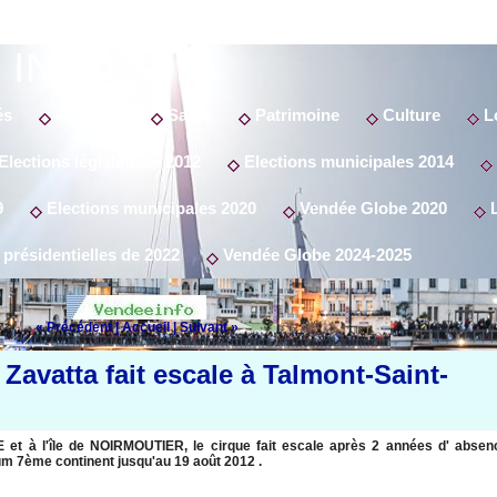
 INFO
és
Politique
Santé
Patrimoine
Culture
Lo
Elections législatives 2012
Elections municipales 2014
9
Elections municipales 2020
Vendée Globe 2020
L
 présidentielles de 2022
Vendée Globe 2024-2025
« Précédent
|
Accueil
|
Suivant »
 Zavatta fait escale à Talmont-Saint-
t à l'île de NOIRMOUTIER, le cirque fait escale après 2 années d' absen
ium 7ème continent jusqu'au 19 août 2012 .