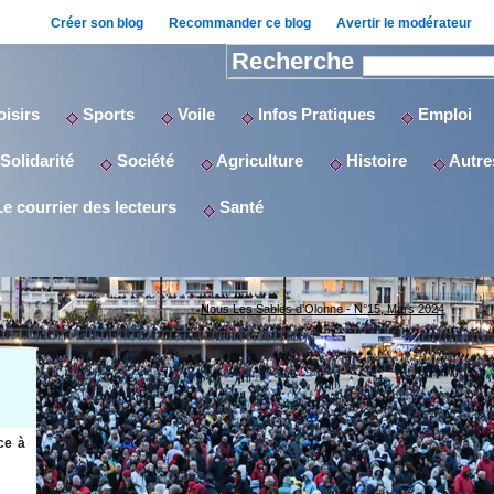
Créer son blog
Recommander ce blog
Avertir le modérateur
Recherche
isirs
Sports
Voile
Infos Pratiques
Emploi
Solidarité
Société
Agriculture
Histoire
Autres
e courrier des lecteurs
Santé
Nous Les Sables d'Olonne - N°15, Mars 2024
ce à