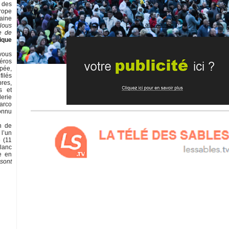
i des
rope
taine
Publish at Calameo
Nous
e de
ique
vous
éros
pée,
filés
res,
s et
lerie
arco
connu
n de
 l’un
 (11
blanc
e en
 sont