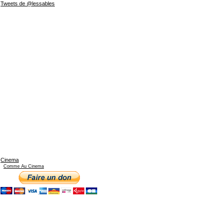
Tweets de @lessables
Cinema
Comme Au Cinema