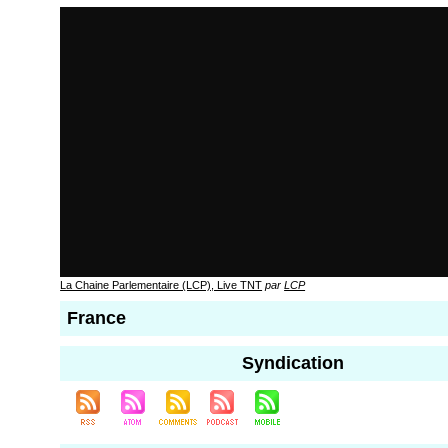
La Chaine Parlementaire (LCP), Live TNT
par
LCP
France
Syndication