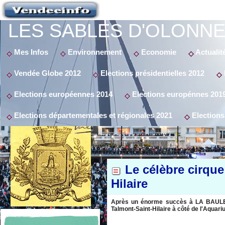
LES SABLES D'OLONNE
Mes Infos
Environnement
Economie
Actualit
Vendée Globe 2012
Elections présidentielles 2012
Elections européennes 2014
Elections europénnes 201
Elections départementales et régionales 2021
Elections
Le célèbre cirque
Hilaire
Après un énorme succès à LA BAULE e
Talmont-Saint-Hilaire à côté de l'Aquar