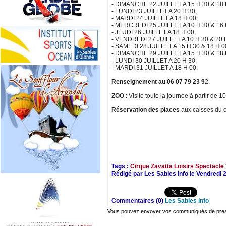
- DIMANCHE 22 JUILLET A 15 H 30 & 18 
- LUNDI 23 JUILLET A 20 H 30,
- MARDI 24 JUILLET A 18 H 00,
- MERCREDI 25 JUILLET A 10 H 30 & 16 
- JEUDI 26 JUILLET A 18 H 00,
- VENDREDI 27 JUILLET A 10 H 30 & 20 
- SAMEDI 28 JUILLET A 15 H 30 & 18 H 0
- DIMANCHE 29 JUILLET A 15 H 30 & 18 
- LUNDI 30 JUILLET A 20 H 30,
- MARDI 31 JUILLET A 18 H 00.
Renseignement au 06 07 79 23 9
2.
ZOO
: Visite toute la journée à partir de 
Réservation des places
aux caisses du ci
Tags :
Cirque Zavatta
Loisirs
Spectacle
Rédigé par Les Sables Info le Vendredi 2
Commentaires (0)
Les Sables Info
Vous pouvez envoyer vos communiqués de presse