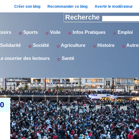
Créer son blog
Recommander ce blog
Avertir le modérateur
Recherche
isirs
Sports
Voile
Infos Pratiques
Emploi
Solidarité
Société
Agriculture
Histoire
Autres
e courrier des lecteurs
Santé
Nous Les Sables d'Olonne - N°15, Mars 2024
00