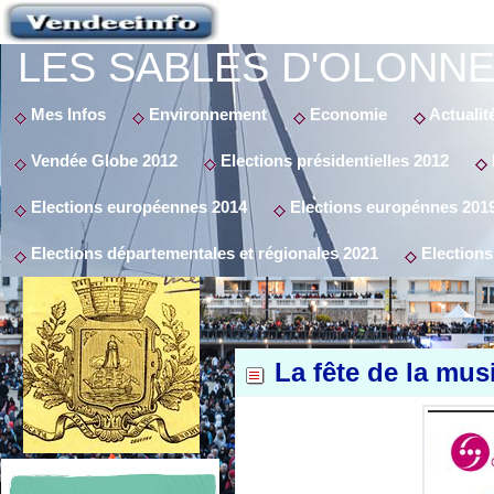
LES SABLES D'OLONNE
Mes Infos
Environnement
Economie
Actualit
Vendée Globe 2012
Elections présidentielles 2012
Elections européennes 2014
Elections europénnes 201
Elections départementales et régionales 2021
Elections
La fête de la mus