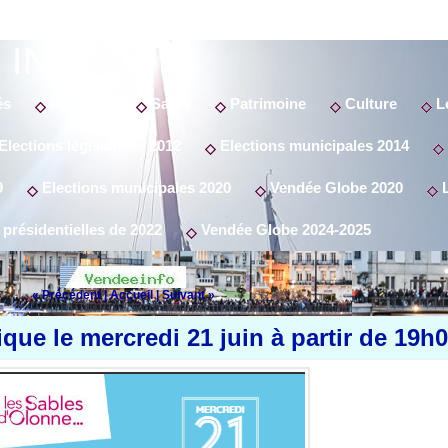
 INFO
és
Politique
Santé
Patrimoine
Culture
Lo
Elections législatives 2012
Elections municipales 2014
9
Elections municipales 2020
Vendée Globe 2020
L
 présidentielles de 2022
Vendée Globe 2024-2025
« Précédent
|
Accueil
|
Suivant »
ique le mercredi 21 juin à partir de 19h