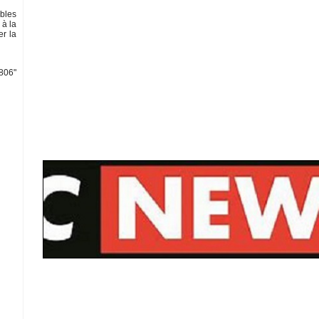
ables
 à la
er la
806"