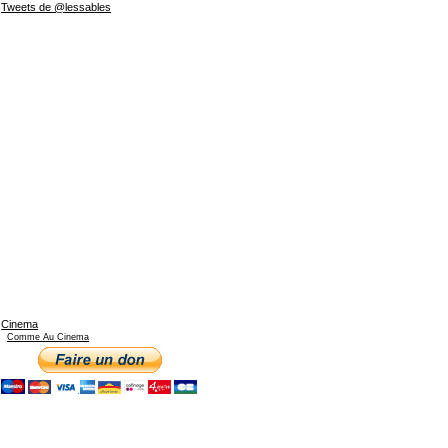
Tweets de @lessables
Cinema
Comme Au Cinema