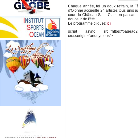
Chaque année, tel un doux refrain, la Fê
d'Olonne accueille 24 artistes tous unis pa
cour du Château Saint-Clair, en passant
douceur de l'été .
Le programme cliquez
ici
script async src="https://pagead2.go
crossorigin="anonymous">