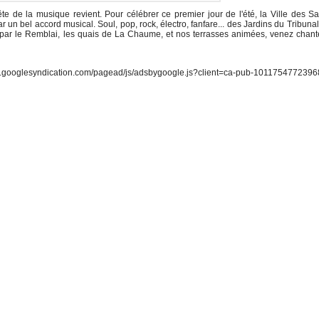
te de la musique revient. Pour célébrer ce premier jour de l'été, la Ville des S
r un bel accord musical. Soul, pop, rock, électro, fanfare... des Jardins du Tribunal
 par le Remblai, les quais de La Chaume, et nos terrasses animées, venez chant
oglesyndication.com/pagead/js/adsbygoogle.js?client=ca-pub-1011754772396