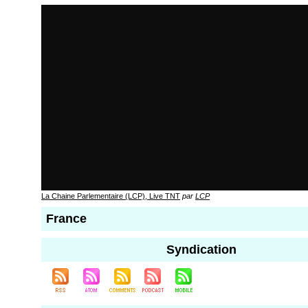
La Chaine Parlementaire (LCP), Live TNT
par
LCP
France
Syndication