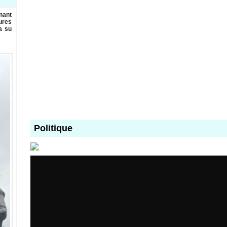
nant
eures
a su
Politique