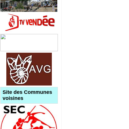
Site des Communes
voisines