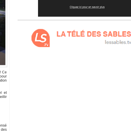
 ! Ce
 pour
ation
l et
illir
ensé
l des