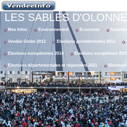
LES SABLES D'OLONNE
Mes Infos
Environnement
Economie
Actualit
Vendée Globe 2012
Elections présidentielles 2012
Elections européennes 2014
Elections europénnes 201
Elections départementales et régionales 2021
Elections