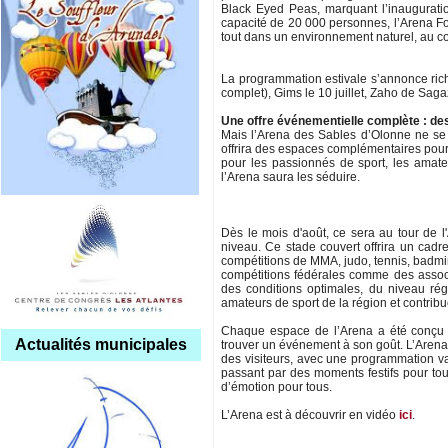
Black Eyed Peas, marquant l’inauguratio
capacité de 20 000 personnes, l’Arena Fo
tout dans un environnement naturel, au cœ
La programmation estivale s’annonce riche 
complet), Gims le 10 juillet, Zaho de Sagaza
Une offre événementielle complète : de
Mais l’Arena des Sables d’Olonne ne se 
offrira des espaces complémentaires pour 
pour les passionnés de sport, les amate
l’Arena saura les séduire.
Dès le mois d'août, ce sera au tour de l
niveau. Ce stade couvert offrira un cad
compétitions de MMA, judo, tennis, badm
compétitions fédérales comme des associ
des conditions optimales, du niveau rég
amateurs de sport de la région et contrib
Chaque espace de l’Arena a été conçu p
Actualités municipales
trouver un événement à son goût. L’Arena 
des visiteurs, avec une programmation va
passant par des moments festifs pour toute
d’émotion pour tous.
L’Arena est à découvrir en vidéo
ici
.