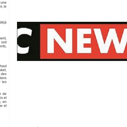
c une
r, le
(déjà
ment,
 soit
ents,
 haut
sket,
s des
 dans
 les
n de
is et
x, en
ge et