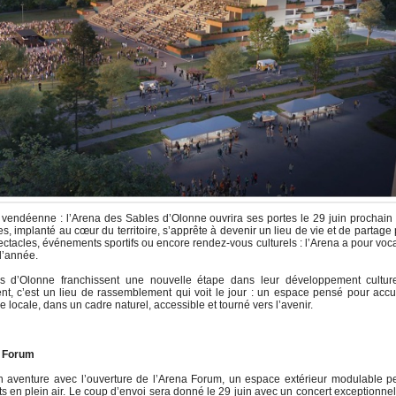
 vendéenne : l’Arena des Sables d’Olonne ouvrira ses portes le 29 juin prochain
, implanté au cœur du territoire, s’apprête à devenir un lieu de vie et de partage
spectacles, événements sportifs ou encore rendez-vous culturels : l’Arena a pour voc
 l’année.
es d’Olonne franchissent une nouvelle étape dans leur développement culture
t, c’est un lieu de rassemblement qui voit le jour : un espace pensé pour accue
e locale, dans un cadre naturel, accessible et tourné vers l’avenir.
a Forum
 aventure avec l’ouverture de l’Arena Forum, un espace extérieur modulable p
s en plein air. Le coup d’envoi sera donné le 29 juin avec un concert exceptionne