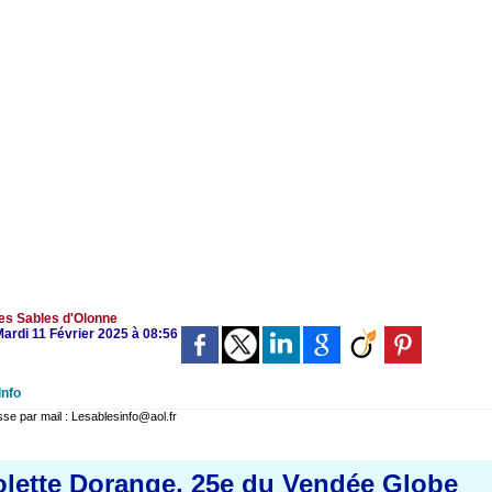
es Sables d'Olonne
Mardi 11 Février 2025 à 08:56
Info
 par mail : Lesablesinfo@aol.fr
olette Dorange, 25e du Vendée Globe