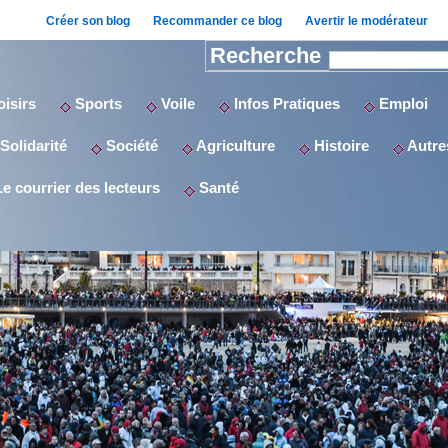
Créer son blog
Recommander ce blog
Avertir le modérateur
Recherche
isirs
Sports
Voile
Infos Pratiques
Emploi
Solidarité
Société
Agriculture
Histoire
Autres
e courrier des lecteurs
Santé