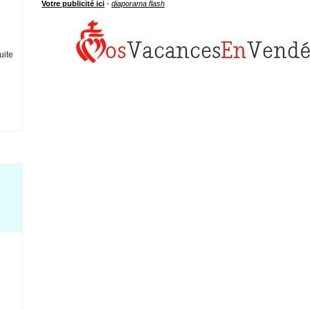
Votre publicité ici
-
diaporama flash
uite