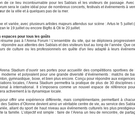
n de ce lieu incontournable pour les Sablais et les visiteurs de passage. Ave
rum sera le cadre idéal pour de nombreux concerts, festivals et événements à veni
ur de la ville et à quelques pas de la mer.
et variée, avec plusieurs artistes majeurs attendus sur scène : Artus le 5 juillet 
n le 19 juillet ou encore Bigflo & Oli le 20 juillet.
s espaces pour tous les goûts
résume pas à l’Arena Forum ! L’ensemble du site, qui se déploiera progressive
répondre aux attentes des Sablais et des visiteurs tout au long de l’année. Que ce
urs de culture ou les professionnels en quête d'un lieu adapté à leurs événem
'Arena Stadium d’ouvrir ses portes pour accueillir des compétitions sportives de
re moderne et polyvalent pour une grande diversité d’événements : matchs de ba
inton, gymnastique, boxe, et bien plus encore. Conçu pour répondre aux exigence
ations locales, l’Arena Stadium permettra la pratique de plus de 30 disciplines
ional à international. Il s’imposera comme un nouvel espace de référence pour
uera activement à la dynamique locale.
our offrir une expérience différente, mais complémentaire, permettant à chacu
des Sables d’Olonne devient ainsi un véritable centre de vie, au service des Sabla
riée, allant du sport de haut niveau aux événements culturels les plus prestigieu
 la famille. L’objectif est simple : faire de l’Arena un lieu de rencontre, de parta