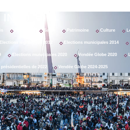
 INFO
és
Politique
Santé
Patrimoine
Culture
Lo
Elections législatives 2012
Elections municipales 2014
9
Elections municipales 2020
Vendée Globe 2020
L
 présidentielles de 2022
Vendée Globe 2024-2025