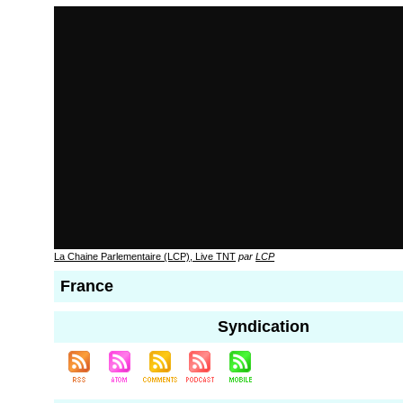
La Chaine Parlementaire (LCP), Live TNT
par
LCP
France
Syndication