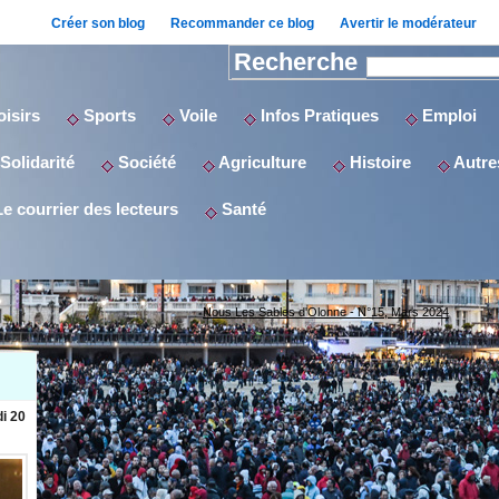
Créer son blog
Recommander ce blog
Avertir le modérateur
Recherche
isirs
Sports
Voile
Infos Pratiques
Emploi
Solidarité
Société
Agriculture
Histoire
Autres
e courrier des lecteurs
Santé
Nous Les Sables d'Olonne - N°15, Mars 2024
i 20