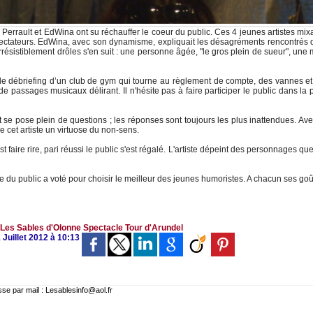
e Perrault et EdWina ont su réchauffer le coeur du public. Ces 4 jeunes artistes mix
spectateurs. EdWina, avec son dynamisme, expliquait les désagréments rencontrés
rrésistiblement drôles s'en suit : une personne âgée, "le gros plein de sueur", une
 le débriefing d’un club de gym qui tourne au règlement de compte, des vannes e
de passages musicaux délirant. Il n'hésite pas à faire participer le public dans la
et se pose plein de questions ; les réponses sont toujours les plus inattendues. Av
e cet artiste un virtuose du non-sens.
st faire rire, pari réussi le public s'est régalé. L'artiste dépeint des personnages que
 du public a voté pour choisir le meilleur des jeunes humoristes. A chacun ses goût
Les Sables d'Olonne
Spectacle
Tour d'Arundel
 Juillet 2012 à 10:13
 par mail : Lesablesinfo@aol.fr