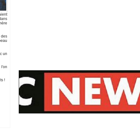
aient
 dans
 mère
t des
 peau
ec un
 l'on
s !