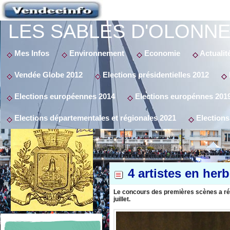
LES SABLES D'OLONNE
Mes Infos
Environnement
Economie
Actualit
Vendée Globe 2012
Elections présidentielles 2012
Elections européennes 2014
Elections europénnes 201
Elections départementales et régionales 2021
Elections
4 artistes en her
Le concours des premières scènes a réu
juillet.