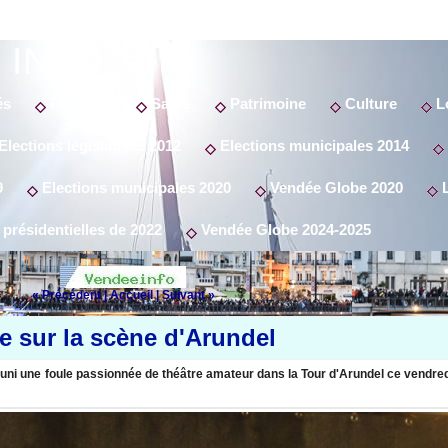
 INFO
és
Politique
Santé
Patrimoine
Culture
Lo
Elections législatives 2012
Elections municipales 2014
9
Elections municipales 2020
Vendée Globe 2020
L
 présidentielles de 2022
Vendée Globe 2024-2025
« Précédent
|
Accueil
|
Suivant »
be sur la scène d'Arundel
ni une foule passionnée de théâtre amateur dans la Tour d'Arundel ce vendred