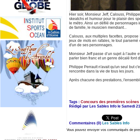
Hier soir, Monsieur Jeff, Calouss, Philipp
skeatchs et humour pour le plaisir des 
le métro. Ainsi un défilé de personnages i
de famille, le musicien mendiant...
Calouss, aux multiples facettes, propose
jeux de mots en rafales, le tout parsemé 
d'un de ses personnages.
Monsieur Jeff passe d’un sujet à l’autre 
parler bien franc et un genre décalé font d
Philippe Perrault n'avait qu'un seul but c'e
rencontre dans la vie de tous les jours.
Après chacune des prestations, l'ensemble
Tags :
Concours des premières scènes
Rédigé par Les Sables Info le Samedi 21
Commentaires (0)
Les Sables Info
Vous pouvez envoyer vos communiqués de presse