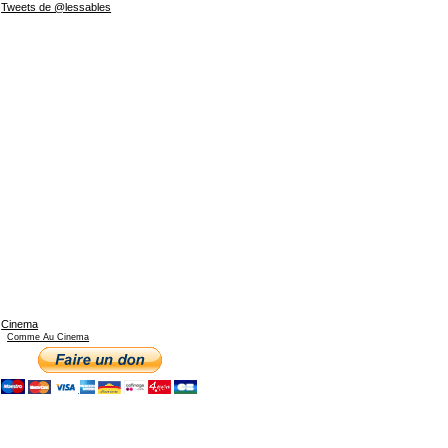
Tweets de @lessables
Cinema
Comme Au Cinema