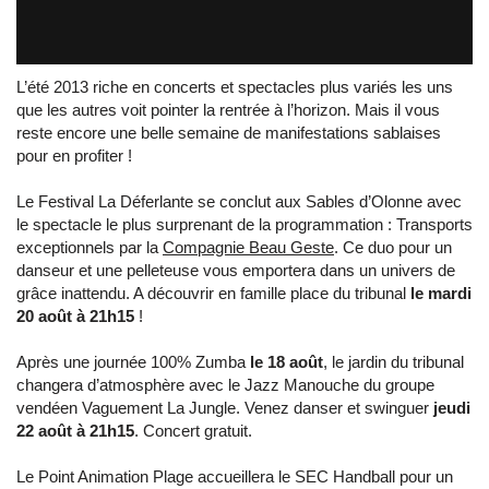
Transports Exceptionnels - Kalamata - Cie Beau Geste
from
Compagnie Beau Geste
on
Vimeo
.
L’été 2013 riche en concerts et spectacles plus variés les uns
que les autres voit pointer la rentrée à l’horizon. Mais il vous
reste encore une belle semaine de manifestations sablaises
pour en profiter !
Le Festival La Déferlante se conclut aux Sables d’Olonne avec
le spectacle le plus surprenant de la programmation : Transports
exceptionnels par la
Compagnie Beau Geste
. Ce duo pour un
danseur et une pelleteuse vous emportera dans un univers de
grâce inattendu. A découvrir en famille place du tribunal
le mardi
20 août à 21h15
!
Après une journée 100% Zumba
le 18 août
, le jardin du tribunal
changera d’atmosphère avec le Jazz Manouche du groupe
vendéen Vaguement La Jungle. Venez danser et swinguer
jeudi
22 août à 21h15
. Concert gratuit.
Le Point Animation Plage accueillera le SEC Handball pour un