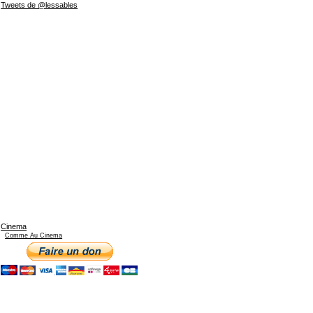
Tweets de @lessables
Cinema
Comme Au Cinema