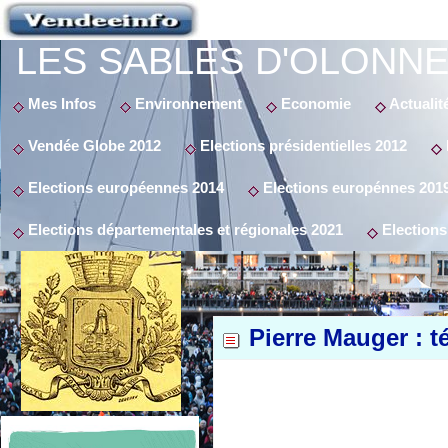
LES SABLES D'OLONNE
Mes Infos
Environnement
Economie
Actualit
Vendée Globe 2012
Elections présidentielles 2012
Elections européennes 2014
Elections europénnes 201
Elections départementales et régionales 2021
Elections
Pierre Mauger : t