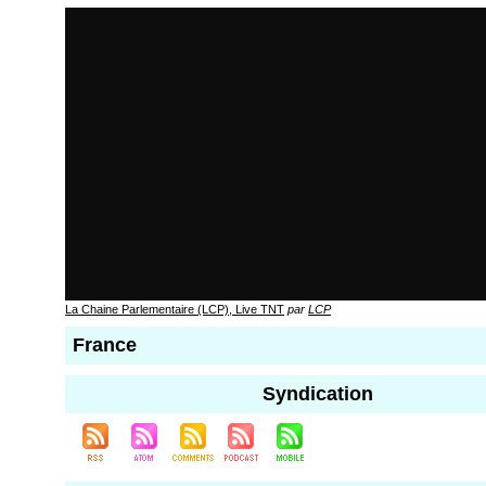
La Chaine Parlementaire (LCP), Live TNT
par
LCP
France
Syndication