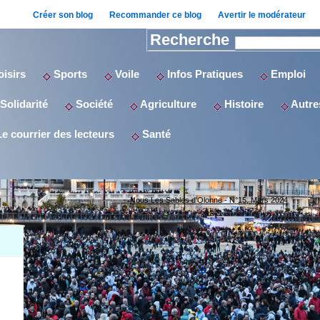
Créer son blog
Recommander ce blog
Avertir le modérateur
Recherche
isirs
Sports
Voile
Infos Pratiques
Emploi
Solidarité
Société
Agriculture
Histoire
Autres
e courrier des lecteurs
Santé
Nous Les Sables d'Olonne - N°15, Mars 2024