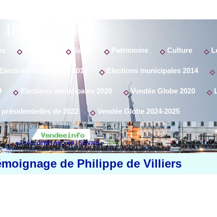
 INFO
és
Politique
Santé
Patrimoine
Culture
Lo
Elections législatives 2012
Elections municipales 2014
9
Elections municipales 2020
Vendée Globe 2020
L
 présidentielles de 2022
Vendée Globe 2024-2025
« Précédent
|
Accueil
|
Suivant »
émoignage de Philippe de Villiers