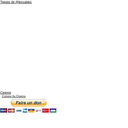
Tweets de @lessables
Cinema
Comme Au Cinema