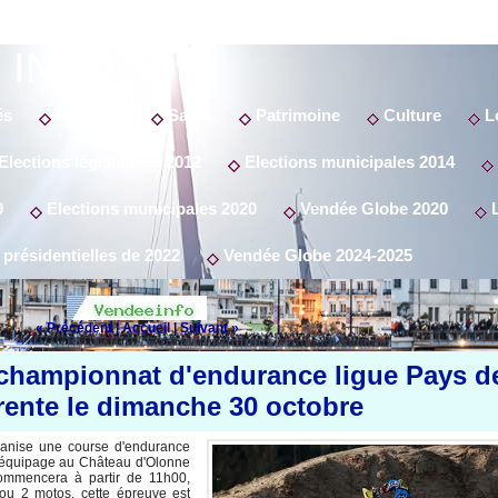
 INFO
és
Politique
Santé
Patrimoine
Culture
Lo
Elections législatives 2012
Elections municipales 2014
9
Elections municipales 2020
Vendée Globe 2020
L
 présidentielles de 2022
Vendée Globe 2024-2025
« Précédent
|
Accueil
|
Suivant »
 championnat d'endurance ligue Pays d
rente le dimanche 30 octobre
anise une course d'endurance
n équipage au Château d'Olonne
commencera à partir de 11h00,
 ou 2 motos, cette épreuve est