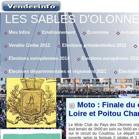
LES SABLES D'OLONNE
Mes Infos
Environnement
Economie
Actualit
Vendée Globe 2012
Elections présidentielles 2012
Elections européennes 2014
Elections europénnes 201
Elections départementales et régionales 2021
Elections
Moto : Finale du
Loire et Poitou Cha
Le Moto Club du Pays des Olonnes org
tout terrain de 3h00 en solo ou 5h00 e
sur le circuit du Coudriou. Le départ 
ouverte selon la formule 2 pilotes et 1