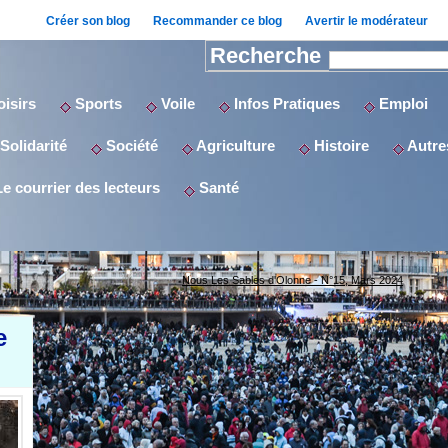
Créer son blog
Recommander ce blog
Avertir le modérateur
Recherche
isirs
Sports
Voile
Infos Pratiques
Emploi
Solidarité
Société
Agriculture
Histoire
Autres
e courrier des lecteurs
Santé
Nous Les Sables d'Olonne - N°15, Mars 2024
e