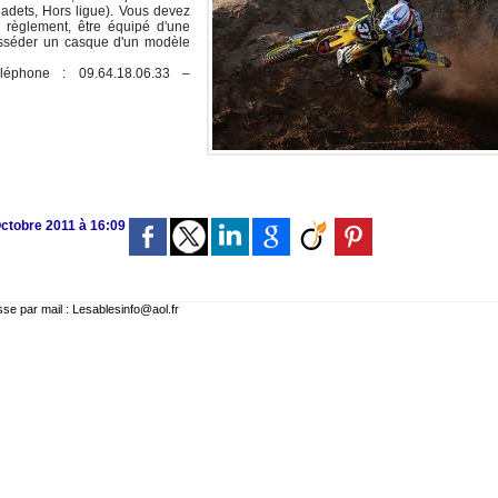
adets, Hors ligue). Vous devez
e règlement, être équipé d'une
osséder un casque d'un modèle
léphone : 09.64.18.06.33 –
Octobre 2011 à 16:09
 par mail : Lesablesinfo@aol.fr