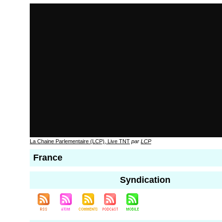
La Chaine Parlementaire (LCP), Live TNT
par
LCP
France
Syndication