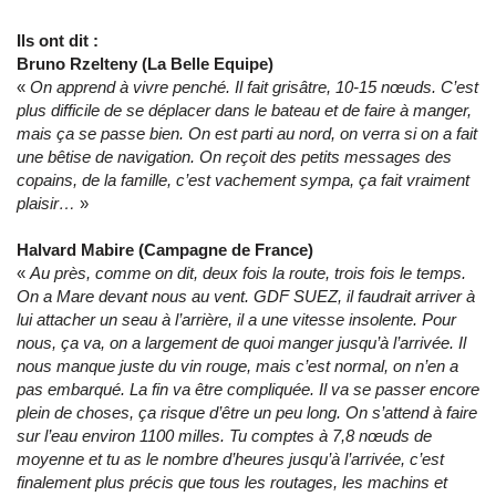
Ils ont dit :
Bruno Rzelteny (La Belle Equipe)
«
On apprend à vivre penché. Il fait grisâtre, 10-15 nœuds. C’est
plus difficile de se déplacer dans le bateau et de faire à manger,
mais ça se passe bien. On est parti au nord, on verra si on a fait
une bêtise de navigation. On reçoit des petits messages des
copains, de la famille, c’est vachement sympa, ça fait vraiment
plaisir…
»
Halvard Mabire (Campagne de France)
«
Au près, comme on dit, deux fois la route, trois fois le temps.
On a Mare devant nous au vent. GDF SUEZ, il faudrait arriver à
lui attacher un seau à l’arrière, il a une vitesse insolente. Pour
nous, ça va, on a largement de quoi manger jusqu’à l’arrivée. Il
nous manque juste du vin rouge, mais c’est normal, on n’en a
pas embarqué. La fin va être compliquée. Il va se passer encore
plein de choses, ça risque d’être un peu long. On s’attend à faire
sur l’eau environ 1100 milles. Tu comptes à 7,8 nœuds de
moyenne et tu as le nombre d’heures jusqu’à l’arrivée, c’est
finalement plus précis que tous les routages, les machins et