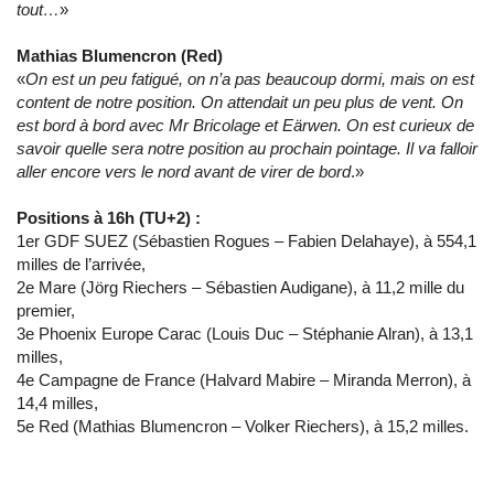
tout…
»
Mathias Blumencron (Red)
«
On est un peu fatigué, on n’a pas beaucoup dormi, mais on est
content de notre position. On attendait un peu plus de vent. On
est bord à bord avec Mr Bricolage et Eärwen. On est curieux de
savoir quelle sera notre position au prochain pointage. Il va falloir
aller encore vers le nord avant de virer de bord
.»
Positions à 16h (TU+2) :
1er GDF SUEZ (Sébastien Rogues – Fabien Delahaye), à 554,1
milles de l’arrivée,
2e Mare (Jörg Riechers – Sébastien Audigane), à 11,2 mille du
premier,
3e Phoenix Europe Carac (Louis Duc – Stéphanie Alran), à 13,1
milles,
4e Campagne de France (Halvard Mabire – Miranda Merron), à
14,4 milles,
5e Red (Mathias Blumencron – Volker Riechers), à 15,2 milles.