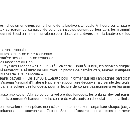
s riches en émotions sur le thème de la biodiversité locale. A l’heure où la nature
aux se parent de camaïeu de vert, les insectes sortent de leur abri, les mammi
ur nid. C'est un moment privilégié pour découvrir la diversité de la biodiversité loc
 seront proposées :
ir les secrets de curieux oiseaux.
volière des loriquets de Swainson.
 les manchots du Cap.
u Pays des Olonnes » : De 10h30 à 12h et de 13h30 à 16h30, les services civiqu
ésenteront le résultat de leur travail : photos de caméra-trap, relevés d’emprei
 traces de la faune locale ».
participatives » : De 13h30 à 16h30 : pour informer sur les campagnes participa
Muséum National d’Histoire Naturelle) et pour faire découvrir la diversité des œufs
dans la volière des loriquets, pour la lecture de contes passionnants où les an
 aux œufs ! A la sortie de la volière des loriquets, les enfants devront partir
qu’ils pourront échanger ensuite contre de vrais œufs en chocolat…dans la limit
 conservation des espèces menacées, une tombola sera organisée chaque jour, 
s peluches et des souvenirs du Zoo des Sables ! L’ensemble des recettes sera reve