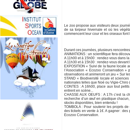
Le zoo propose aux visiteurs deux journée
de sa torpeur hivernale et où les végét
commencent leur cour et les oiseaux font le
Durant ces journées, plusieurs rencontres
ANIMATIONS : un scientifique fera découvr
A 11h00 et à 15h00 : rendez-vous dans la 
A 11h30 et à 15h30 : rendez-vous devant
EXPOSITION « Suivi de la faune locale a
l’Association « Ecozoo Conservation » pr
observations et animeront un jeu « Sur les
STAND « Biodiversité locale et sciences 
nationales telles que Noé ou Vigie-Chiro (
CONTES : A 16h00, place aux tout petits 
entrent en scène...
CHASSE AUX OEUFS : A 17h c’est la chasse
recherche d’un œuf en plastique chacun, 
stocks disponibles, bien entendu !
TOMBOLA : Pour soutenir les projets de
des tickets en vente à 1€. A gagner : de
Ecozoo Conservation.