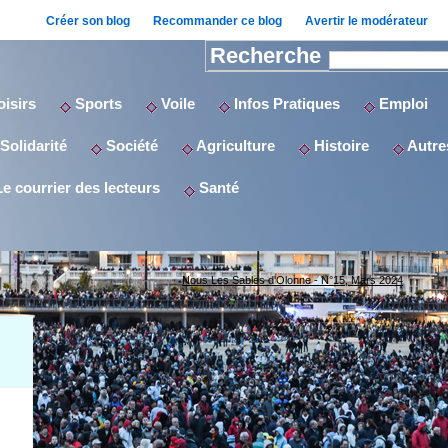
Créer son blog
Recommander ce blog
Avertir le modérateur
Recherche
isirs
Sports
Voile
Infos Pratiques
Emploi
Solidarité
Société
Agriculture
Histoire
Autres
e courrier des lecteurs
Santé
Nous Les Sables d'Olonne - N°15, Mars 2024