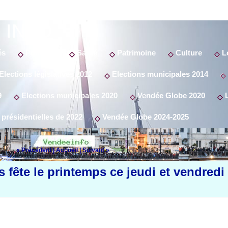
 INFO
és
Politique
Santé
Patrimoine
Culture
Lo
Elections législatives 2012
Elections municipales 2014
9
Elections municipales 2020
Vendée Globe 2020
L
 présidentielles de 2022
Vendée Globe 2024-2025
« Précédent
|
Accueil
|
Suivant »
 fête le printemps ce jeudi et vendredi