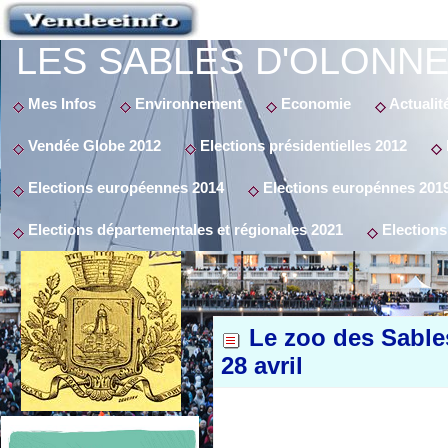
LES SABLES D'OLONNE
Mes Infos
Environnement
Economie
Actualit
Vendée Globe 2012
Elections présidentielles 2012
Elections européennes 2014
Elections europénnes 201
Elections départementales et régionales 2021
Elections
Le zoo des Sables
28 avril