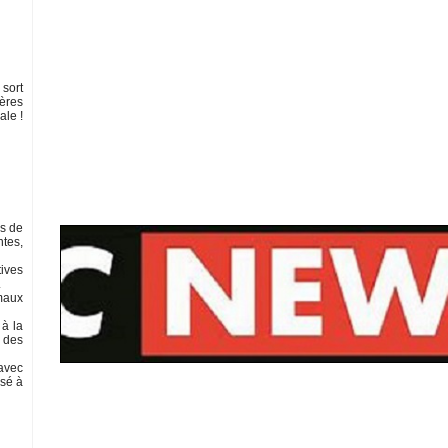
 sort
fères
ale !
es de
ntes,
tives
.
imaux
 à la
e des
avec
rsé à