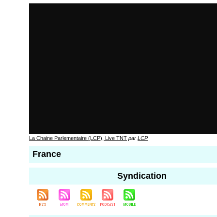
La Chaine Parlementaire (LCP), Live TNT
par
LCP
France
Syndication