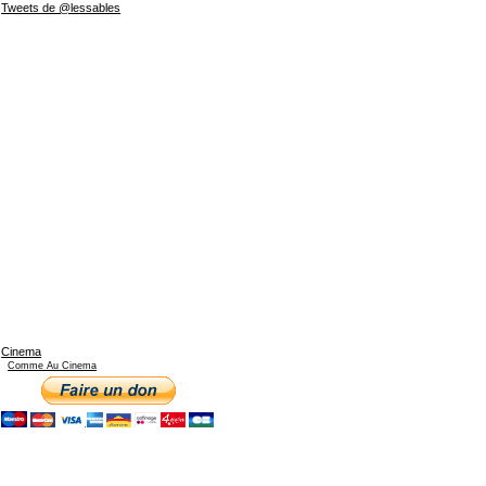
Tweets de @lessables
Cinema
Comme Au Cinema