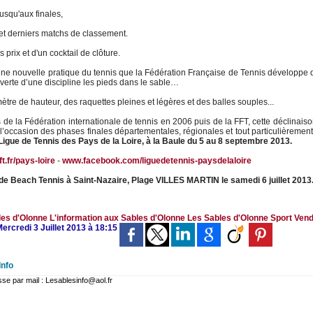
jusqu'aux finales,
 et derniers matchs de classement.
 prix et d'un cocktail de clôture.
 une nouvelle pratique du tennis que la Fédération Française de Tennis développe
verte d’une discipline les pieds dans le sable…
mètre de hauteur, des raquettes pleines et légères et des balles souples...
s de la Fédération internationale de tennis en 2006 puis de la FFT, cette déclinais
à l’occasion des phases finales départementales, régionales et tout particulièremen
Ligue de Tennis des Pays de la Loire, à la Baule du 5 au 8 septembre 2013.
t.fr/pays-loire
-
www.facebook.com/liguedetennis-paysdelaloire
 de Beach Tennis à Saint-Nazaire, Plage VILLES MARTIN le samedi 6 juillet 2013
les d'Olonne
L'information aux Sables d'Olonne
Les Sables d'Olonne
Sport
Ven
ercredi 3 Juillet 2013 à 18:15
Info
 par mail : Lesablesinfo@aol.fr