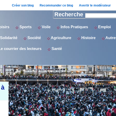
Créer son blog
Recommander ce blog
Avertir le modérateur
Recherche
isirs
Sports
Voile
Infos Pratiques
Emploi
Solidarité
Société
Agriculture
Histoire
Autres
e courrier des lecteurs
Santé
Nous Les Sables d'Olonne - N°15, Mars 2024
 à