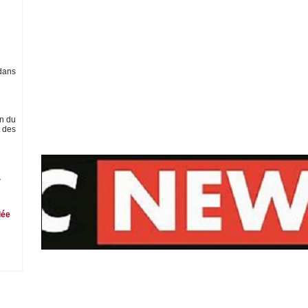
 dans
on du
t des
.
dée