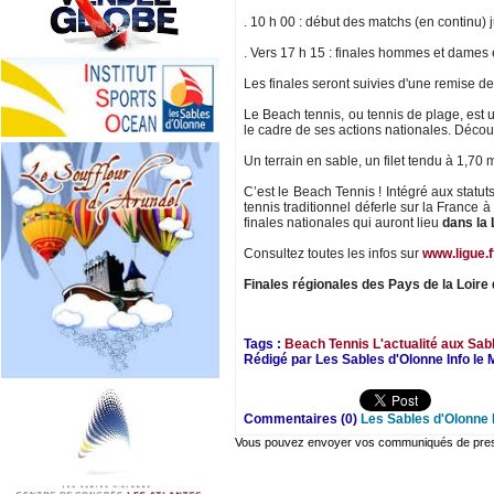
. 10 h 00 : début des matchs (en continu) 
. Vers 17 h 15 : finales hommes et dames
Les finales seront suivies d'une remise des
Le Beach tennis, ou tennis de plage, est
le cadre de ses actions nationales. Décou
Un terrain en sable, un filet tendu à 1,70 
C’est le Beach Tennis ! Intégré aux statut
tennis traditionnel déferle sur la France 
finales nationales qui auront lieu
dans la 
Consultez toutes les infos sur
www.ligue.ff
Finales régionales des Pays de la Loire
Tags :
Beach Tennis
L'actualité aux Sab
Rédigé par Les Sables d'Olonne Info le M
Commentaires (0)
Les Sables d'Olonne 
Vous pouvez envoyer vos communiqués de presse