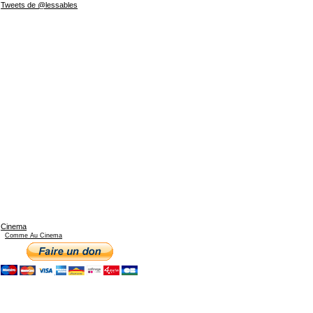
Tweets de @lessables
Cinema
Comme Au Cinema