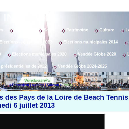
 INFO
és
Politique
Santé
Patrimoine
Culture
Lo
Elections législatives 2012
Elections municipales 2014
9
Elections municipales 2020
Vendée Globe 2020
L
 présidentielles de 2022
Vendée Globe 2024-2025
« Précédent
|
Accueil
|
Suivant »
s des Pays de la Loire de Beach Tennis
edi 6 juillet 2013