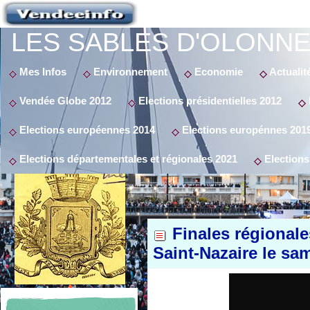
LES SABLES D'OLONNE
Mes Infos
Environnement
Economie
Actualit
Vendée Globe 2012
Elections présidentielles 2012
Elections européennes 2014
Elections europénnes 201
Elections départementales et régionales 2021
Elections
Finales régionale
Saint-Nazaire le sam