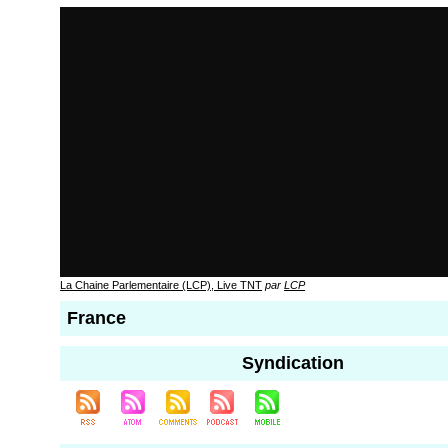
La Chaine Parlementaire (LCP), Live TNT
par
LCP
France
Syndication