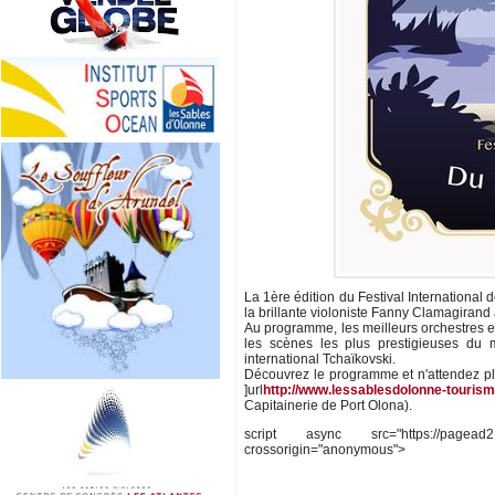
La 1ère édition du Festival International
la brillante violoniste Fanny Clamagirand
Au programme, les meilleurs orchestres e
les scènes les plus prestigieuses du 
international Tchaïkovski.
Découvrez le programme et n'attendez pl
]url
http://www.lessablesdolonne-touris
Capitainerie de Port Olona).
script async src="https://pagead2.go
crossorigin="anonymous">