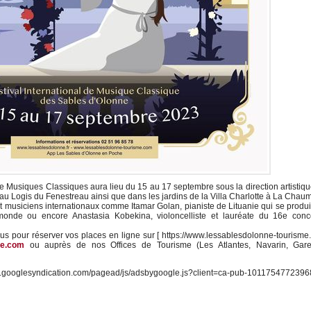
 de Musiques Classiques aura lieu du 15 au 17 septembre sous la direction artistiq
 au Logis du Fenestreau ainsi que dans les jardins de la Villa Charlotte à La Chau
t musiciens internationaux comme Itamar Golan, pianiste de Lituanie qui se produi
monde ou encore Anastasia Kobekina, violoncelliste et lauréate du 16e conc
us pour réserver vos places en ligne sur [ https://www.lessablesdolonne-tourism
me.com
ou auprès de nos Offices de Tourisme (Les Atlantes, Navarin, Gar
oglesyndication.com/pagead/js/adsbygoogle.js?client=ca-pub-1011754772396