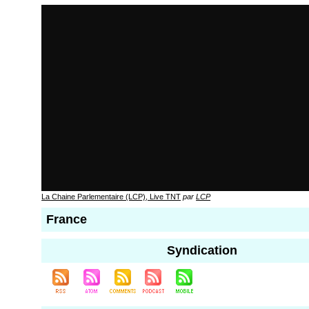
La Chaine Parlementaire (LCP), Live TNT
par
LCP
France
Syndication