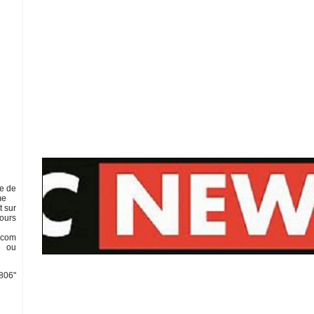
ue de
me
t sur
ours
e.com
e ou
806"