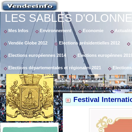
LES SABLES D'OLONNE
Mes Infos
Environnement
Economie
Actualit
Vendée Globe 2012
Elections présidentielles 2012
Elections européennes 2014
Elections europénnes 201
Elections départementales et régionales 2021
Elections
Festival Interna