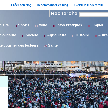
Créer son blog
Recommander ce blog
Avertir le modérateur
Recherche
isirs
Sports
Voile
Infos Pratiques
Emploi
Solidarité
Société
Agriculture
Histoire
Autres
e courrier des lecteurs
Santé
Nous Les Sables d'Olonne - N°15, Mars 2024