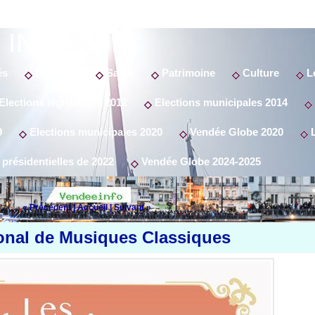
 INFO
és
Politique
Santé
Patrimoine
Culture
Lo
Elections législatives 2012
Elections municipales 2014
9
Elections municipales 2020
Vendée Globe 2020
L
 présidentielles de 2022
Vendée Globe 2024-2025
« Précédent
|
Accueil
|
Suivant »
tional de Musiques Classiques