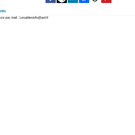
Info
 par mail : Lesablesinfo@aol.fr