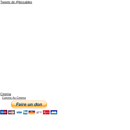
Tweets de @lessables
Cinema
Comme Au Cinema