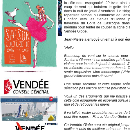
la côte nord espagnole*. JP évite ainsi 
coup de vent qui balaiera le golfe de
dans la nuit de jeudi à vendredi. Le skip
repartirait samedi ou dimanche de l’an
Ciprián* vers les Sables d’Olonne 
traversée du Golfe de Gascogne dans
médium pour tenter de couper la ligne d’
Vendée Globe.
Jean-Pierre a envoyé un email à son éq
"
Hello,
Beaucoup de vent sur le chemin pour 
Sables d’Olonne ! Les modèles prédisent
violent pour la nuit de jeudi à vendredi. J
en mémoire mon retournement dans la Tran
seule propulsion. Mon monocoque (Virbac
grand effarement puis désarroi !
Une seule seconde et cette vague scélér
sélection pas encore acquise pour mon Ven
Voilà un des arguments qui me pousse au
cette côte espagnole en espérant qu'elle so
moi et de retrouver les miens.
Il va falloir rester probablement près de 
peut être nager… Finir le Vendée Globe es
Ce Vendée Globe aura été original jusqu'au 
maillot à pois du meilleur grimpeur ; je vo