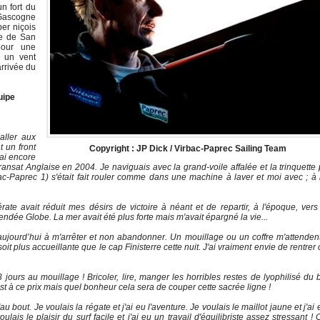
un fort du
 Gascogne
per niçois
se de San
pour une
 un vent
arrivée du
uipe
aller aux
 un front
Copyright : JP Dick / Virbac-Paprec Sailing Team
'ai encore
sat Anglaise en 2004. Je naviguais avec la grand-voile affalée et la trinquette
-Paprec 1) s'était fait rouler comme dans une machine à laver et moi avec ; à
ate avait réduit mes désirs de victoire à néant et de repartir, à l'époque, ver
dée Globe. La mer avait été plus forte mais m'avait épargné la vie...
jourd’hui à m'arrêter et non abandonner. Un mouillage ou un coffre m'attenden
it plus accueillante que le cap Finisterre cette nuit. J'ai vraiment envie de rentrer
3 jours au mouillage ! Bricoler, lire, manger les horribles restes de lyophilisé du 
t à ce prix mais quel bonheur cela sera de couper cette sacrée ligne !
bout. Je voulais la régate et j'ai eu l'aventure. Je voulais le maillot jaune et j'ai 
ulais le plaisir du surf facile et j'ai eu un travail d'équilibriste assez stressant ! 