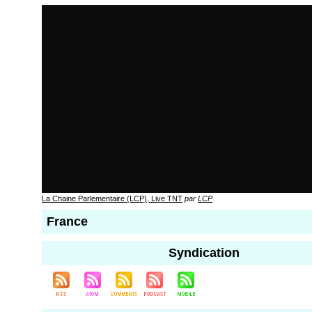
La Chaine Parlementaire (LCP), Live TNT
par
LCP
France
Syndication