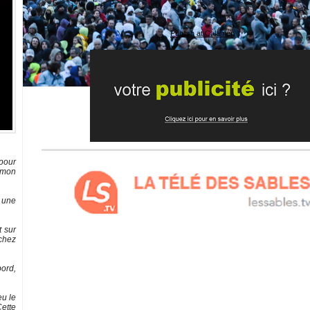
Publish at Calameo
 pour
 mon
s une
t sur
 chez
bord,
eu le
Cette