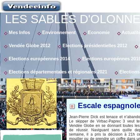
LES SABLES D'OLONNE
Mes Infos
Environnement
Economie
Actualit
Vendée Globe 2012
Elections présidentielles 2012
Elections européennes 2014
Elections europénnes 201
Elections départementales et régionales 2021
Elections
Escale espagnole
Jean-Pierre Dick est tenace et n’aband
Le skipper de Virbac-Paprec 3 veut te
Vendée Globe en se donnant toutes le
de réussir. Naviguant sans quille de
semaine, il a pris la décision à 21h c
mouiller ou de prendre un coffre dans un