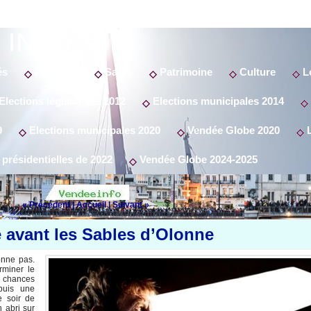
 INFO
és
Politique
Santé
Patrimoine
Culture
Lo
Elections législatives 2012
Elections municipales 2014
9
Elections municipales 2020
Vendée Globe 2020
L
 présidentielles de 2022
Vendée Globe 2024-2025
« Précédent
|
Accueil
|
Suivant »
 avant les Sables d’Olonne
onne pas.
rminer le
s chances
puis une
e soir de
 abri sur