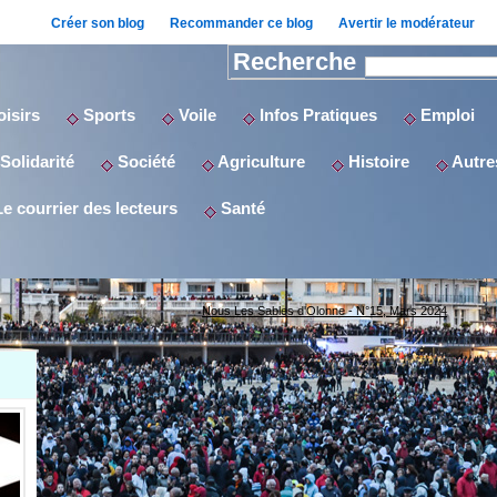
Créer son blog
Recommander ce blog
Avertir le modérateur
Recherche
isirs
Sports
Voile
Infos Pratiques
Emploi
Solidarité
Société
Agriculture
Histoire
Autres
e courrier des lecteurs
Santé
Nous Les Sables d'Olonne - N°15, Mars 2024