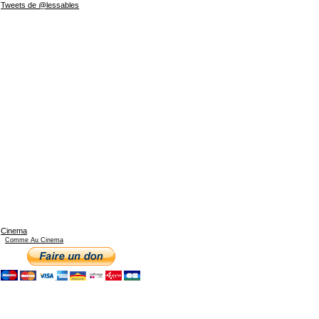
Tweets de @lessables
Cinema
Comme Au Cinema