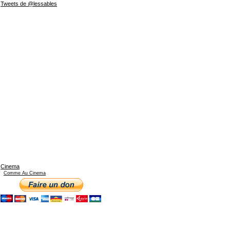
Tweets de @lessables
Cinema
Comme Au Cinema