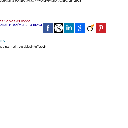
réfet de la Vendée 🇫🇷 (@PrefetVendee)
August 28, 2023
es Sables d'Olonne
Jeudi 31 Août 2023 à 06:54
Info
 par mail : Lesablesinfo@aol.fr