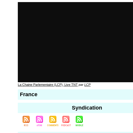
La Chaine Parlementaire (LCP), Live TNT
par
LCP
France
Syndication