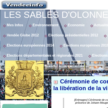
LES SABLES D'OLONNE
Mes Infos
Environnement
Economie
Actualit
Vendée Globe 2012
Elections présidentielles 2012
Elections européennes 2014
Elections europénnes 201
Elections départementales et régionales 2021
Elections
Cérémonie de co
la libération de la 
[EnImages] Cérémonie de comm
présence de Johann Mougeno