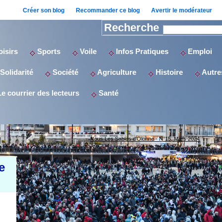
Créer son blog
Recommander ce blog
Avertir le modérateur
Recherche
isirs
Sports
Voile
Infos Pratiques
Emploi
Solidarité
Société
Agriculture
Histoire
Autres
e courrier des lecteurs
Santé
Nous Les Sables d'Olonne - N°15, Mars 2024
e