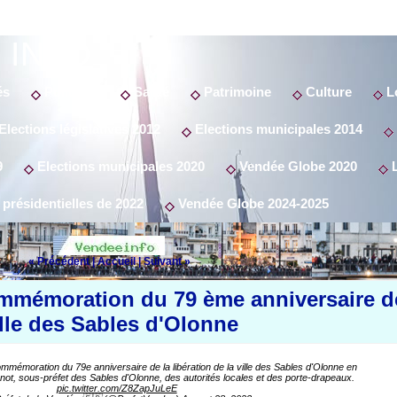
 INFO
és
Politique
Santé
Patrimoine
Culture
Lo
Elections législatives 2012
Elections municipales 2014
9
Elections municipales 2020
Vendée Globe 2020
L
 présidentielles de 2022
Vendée Globe 2024-2025
« Précédent
|
Accueil
|
Suivant »
mmémoration du 79 ème anniversaire d
ville des Sables d'Olonne
émoration du 79e anniversaire de la libération de la ville des Sables d'Olonne en
t, sous-préfet des Sables d'Olonne, des autorités locales et des porte-drapeaux.
pic.twitter.com/Z8ZapJuLeE