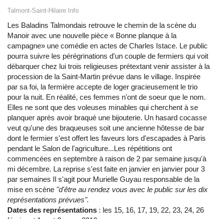
Talmont-Saint-Hilaire Info
Les Baladins Talmondais retrouve le chemin de la scène du
Manoir avec une nouvelle pièce « Bonne planque à la
campagne» une comédie en actes de Charles Istace. Le public
pourra suivre les pérégrinations d'un couple de fermiers qui voit
débarquer chez lui trois religieuses prétextant venir assister à la
procession de la Saint-Martin prévue dans le village. Inspirée
par sa foi, la fermière accepte de loger gracieusement le trio
pour la nuit. En réalité, ces femmes n'ont de soeur que le nom.
Elles ne sont que des voleuses minables qui cherchent à se
planquer après avoir braqué une bijouterie. Un hasard cocasse
veut qu'une des braqueuses soit une ancienne hôtesse de bar
dont le fermier s'est offert les faveurs lors d'escapades à Paris
pendant le Salon de l'agriculture...Les répétitions ont
commencées en septembre à raison de 2 par semaine jusqu'à
mi décembre. La reprise s'est faite en janvier en janvier pour 3
par semaines Il s'agit pour Murielle Guyau responsable de la
mise en scène
"d'être au rendez vous avec le public sur les dix
représentations prévues".
Dates des représentations
: les 15, 16, 17, 19, 22, 23, 24, 26