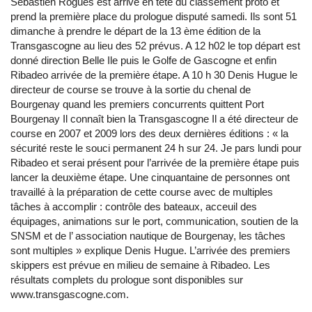
Sébastien Rogues est arrivé en tête du classement proto et
prend la première place du prologue disputé samedi. Ils sont 51
dimanche à prendre le départ de la 13 ème édition de la
Transgascogne au lieu des 52 prévus. A 12 h02 le top départ est
donné direction Belle Ile puis le Golfe de Gascogne et enfin
Ribadeo arrivée de la première étape. A 10 h 30 Denis Hugue le
directeur de course se trouve à la sortie du chenal de
Bourgenay quand les premiers concurrents quittent Port
Bourgenay Il connaît bien la Transgascogne Il a été directeur de
course en 2007 et 2009 lors des deux dernières éditions : « la
sécurité reste le souci permanent 24 h sur 24. Je pars lundi pour
Ribadeo et serai présent pour l’arrivée de la première étape puis
lancer la deuxième étape. Une cinquantaine de personnes ont
travaillé à la préparation de cette course avec de multiples
tâches à accomplir : contrôle des bateaux, acceuil des
équipages, animations sur le port, communication, soutien de la
SNSM et de l’ association nautique de Bourgenay, les tâches
sont multiples » explique Denis Hugue. L’arrivée des premiers
skippers est prévue en milieu de semaine à Ribadeo. Les
résultats complets du prologue sont disponibles sur
www.transgascogne.com.