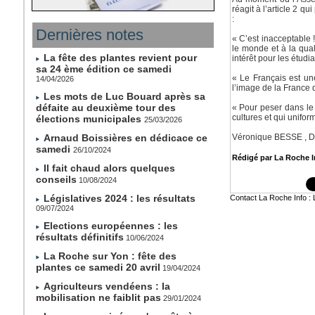
réagit à l’article 2 q
:
Dernières notes
« C’est inacceptable !
le monde et à la qua
La fête des plantes revient pour
intérêt pour les étudi
sa 24 ème édition ce samedi
« Le Français est un
14/04/2026
l’image de la France 
Les mots de Luc Bouard après sa
défaite au deuxième tour des
« Pour peser dans le 
cultures et qui unifor
élections municipales
25/03/2026
Arnaud Boissières en dédicace ce
Véronique BESSE , D
samedi
26/10/2024
Rédigé par La Roche In
Il fait chaud alors quelques
conseils
10/08/2024
Législatives 2024 : les résultats
Contact La Roche Info 
09/07/2024
Elections européennes : les
résultats définitifs
10/06/2024
La Roche sur Yon : fête des
plantes ce samedi 20 avril
19/04/2024
Agriculteurs vendéens : la
mobilisation ne faiblit pas
29/01/2024