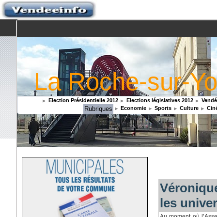
La Roche-sur-Yo
Election Présidentielle 2012
Elections législatives 2012
Vendée
Rubriques
Economie
Sports
Culture
Cin
Véroniqu
les univer
Au moment où l’Assem