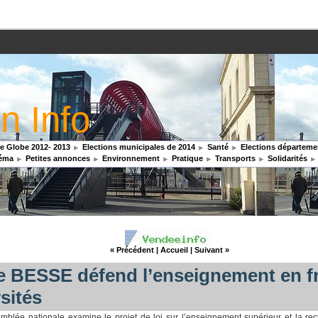
n Info
 Globe 2012- 2013
Elections municipales de 2014
Santé
Elections départemen
éma
Petites annonces
Environnement
Pratique
Transports
Solidarités
« Précédent
|
Accueil
|
Suivant »
e BESSE défend l’enseignement en f
sités
blée nationale examine le projet de loi sur l’enseignement supérieur et la r