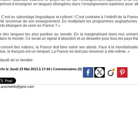
ui prévoit d’enseigner en langues étrangères dans l’enseignement supérieur pour att
 C’est un sabordage linguistique et culturel ! C’est contraire à l’intérêt de la Fr
lité reconnue de son enseignement. En multipliant les programmes anglophones 
ants étrangers de venir en France ? »
e des langues les plus parlées au monde. En la marginalisant dans nos universi
dans le monde. Ce serait un signal d’abandon et un désastre pour tous les pays fr
concert des nations, la France doit faire valoir ses atouts. Face à la mondialisa
mise, le français est un rempart. La France ne doit pas renoncer à elle-même. »
éputé de la Vendée
fo le Jeudi 23 Mai 2013 à 17:44
|
Commentaires (0)
: Larocheinfo@gmx.com