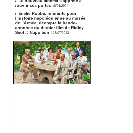
Le nouveau cinéma s'apprête à
rouvrir ses portes
18/01/2024
Émilie Robbe, référente pour
l’histoire napoléonienne au musée
de l’Armée, décrypte la bande-
annonce du dernier film de Ridley
Scott : Napoléon !
16/07/2023