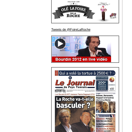
Tweets de @FoireLaRoche