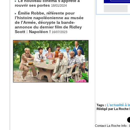
Le nouveau cinéma s'apprête à
rouvrir ses portes
18/01/2024
Émilie Robbe, référente pour
l’histoire napoléonienne au musée
de l’Armée, décrypte la bande-
annonce du dernier film de Ridley
Scott : Napoléon !
16/07/2023
L'actualité à 
Tags :
Rédigé par La Roche I
Contact La Roche Info 