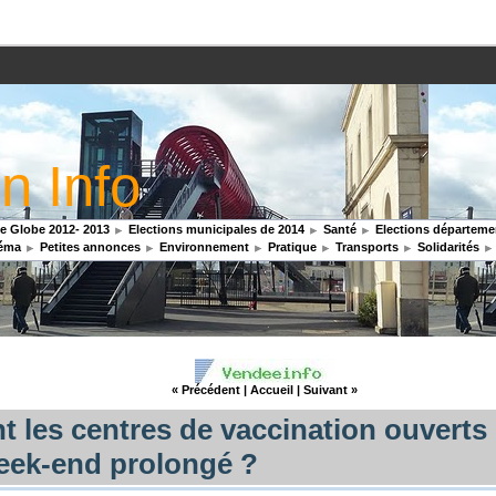
n Info
 Globe 2012- 2013
Elections municipales de 2014
Santé
Elections départemen
éma
Petites annonces
Environnement
Pratique
Transports
Solidarités
« Précédent
|
Accueil
|
Suivant »
t les centres de vaccination ouverts
eek-end prolongé ?