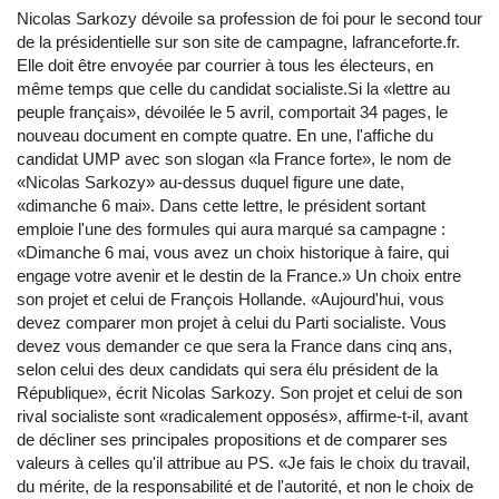
Nicolas Sarkozy dévoile sa profession de foi pour le second tour
de la présidentielle sur son site de campagne, lafranceforte.fr.
Elle doit être envoyée par courrier à tous les électeurs, en
même temps que celle du candidat socialiste.Si la «lettre au
peuple français», dévoilée le 5 avril, comportait 34 pages, le
nouveau document en compte quatre. En une, l'affiche du
candidat UMP avec son slogan «la France forte», le nom de
«Nicolas Sarkozy» au-dessus duquel figure une date,
«dimanche 6 mai». Dans cette lettre, le président sortant
emploie l'une des formules qui aura marqué sa campagne :
«Dimanche 6 mai, vous avez un choix historique à faire, qui
engage votre avenir et le destin de la France.» Un choix entre
son projet et celui de François Hollande. «Aujourd'hui, vous
devez comparer mon projet à celui du Parti socialiste. Vous
devez vous demander ce que sera la France dans cinq ans,
selon celui des deux candidats qui sera élu président de la
République», écrit Nicolas Sarkozy. Son projet et celui de son
rival socialiste sont «radicalement opposés», affirme-t-il, avant
de décliner ses principales propositions et de comparer ses
valeurs à celles qu'il attribue au PS. «Je fais le choix du travail,
du mérite, de la responsabilité et de l'autorité, et non le choix de