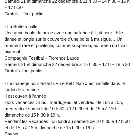
Samedi 21 et dimanche 22 décembre à 11 h 30 – 14 h 30 – 16 h
– 17 h 30
Gratuit – Tout public
- La Boîte à ballet
Une vraie boule de neige avec une ballerine à l’intérieur ! Elle
danse et jongle sur le couvercle d’une boîte à musique… Un
moment rare et privilégié, comme suspendu, au milieu du froid
hivernal.
Compagnie Festibal – Florence Laude
Samedi 21 et dimanche 22 décembre à 15 h 30 – 17 h – 18 h 30
Gratuit / Tout public
- Le manège pour enfants « Le Petit Nap » est installé dans le
jardin de la mairie.
Il est ouvert à l’année :
Hors vacances : lundi, mardi, jeudi et vendredi de 16h à 19h,
mercredi et samedi de 10 h 30 à 12 h 30 et de 15 h à 19 h,
dimanche de 15 h 30 à 19 h.
Pendant les vacances : du lundi au samedi de 10 h 30 à 12 h 30
et de 15 h à 19 h, dimanche de 15 h 30 à 19 h.
Payant.