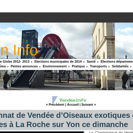
n Info
 Globe 2012- 2013
Elections municipales de 2014
Santé
Elections départemen
éma
Petites annonces
Environnement
Pratique
Transports
Solidarités
« Précédent
|
Accueil
|
Suivant »
nat de Vendée d’Oiseaux exotiques 
les à La Roche sur Yon ce dimanche
Le Championnat de Vendé