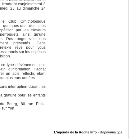
 tiendront conjointement à
amedi 23 au dimanche 24
le Club Ornithologique
a quelques-uns des plus
étition par les éleveurs
perroquets, ainsi qu’une
les. Des rongeurs et des
ment présentés. Cette
prétexte rêvé pour vous
essionnels sur les espèces
sition.
ce type d’évènement doit
ain d’information, l’achat
r un acte réfléchi, étant
our plusieurs années.
sans interruption durant les
ra gratuite pour les enfants
 du Bourg, 80 rue Emile
 sur Yon.
L'agenda de la Roche Info
-
diaporama pps