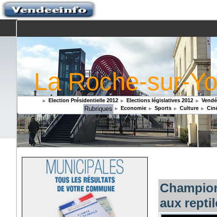
La Roche-sur-Yo
Election Présidentielle 2012
Elections législatives 2012
Vendée
Rubriques
Economie
Sports
Culture
Cin
Champion
aux repti