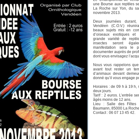
une Bourse aux reptiles se
La Roche sur Yon, du s
novembre 2013.
Deux journées durant, 
Vendéen (C.O.V.) réunir
beaux sujets mis en comp
d’oiseaux exotiques et 
grande variété de repti
insectes seront égale
manifestation sera le 
documenter auprès de prof
dont vous envisagez l’acqui
Nous vous rappelons que 
avant tout rester un terr
d’animaux devant demeure
donné qu’il vous engage p
Horaires : de 09 h à 19 h, 
deux jours.
Tarif : 2 euros. L’entrée se
âgés moins de 12 ans.
Lieu : Salle des Fêtes
Baumann, 85000 La Roche
Contact : 06 07 13 45 42.