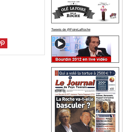
Tweets de @FoireLaRoche