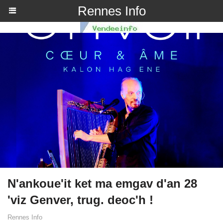
Rennes Info
N'ankoue'it ket ma emgav d'an 28
'viz Genver, trug. deoc'h !
Rennes Info