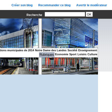
Créer son blog
Recommander ce blog
Avertir le modérateur
Recherche
tions municipales de 2014
Notre Dame des Landes
Société
Enseignement
Rubriques
Economie
Sport
Loisirs
Culture