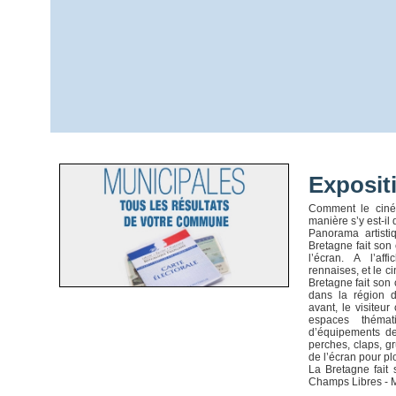
Exposit
Comment le ciném
manière s’y est-il
Panorama artistiq
Bretagne fait son
l’écran. A l’aff
rennaises, et le 
Bretagne fait son
dans la région d
avant, le visiteu
espaces thémat
d’équipements de 
perches, claps, 
de l’écran pour pl
La Bretagne fait
Champs Libres - 