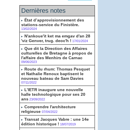
Dernières notes
État d’approvisionnement des
stations-service du Finistère.
13/02/2024
N'ankoue'it ket ma emgav d'an 28
'viz Genver, trug. deoc'h !
17/01/2024
Que dit la Direction des Affaires
culturelles de Bretagne à propos de
l'affaire des Menhirs de Carnac
09/06/2023
Route du rhum: Thomas Pesquet
et Nathalie Renoux baptisent le
nouveau bateau de Sam Davies
07/11/2022
L’IETR inaugure une nouvelle
halle technologique pour ses 20
ans
23/09/2022
Comprendre l'architecture
religieuse
07/04/2022
Transat Jacques Vabre : une 14e
édition historique !
18/07/2019