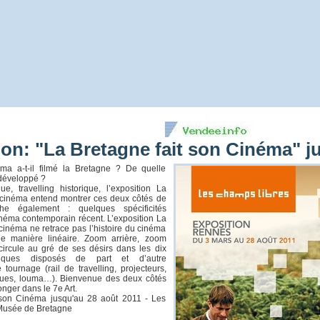
ion: "La Bretagne fait son Cinéma" j
a a-t-il filmé la Bretagne ? De quelle
 développé ?
ue, travelling historique, l’exposition La
 cinéma entend montrer ces deux côtés de
iche également : quelques spécificités
cinéma contemporain récent. L’exposition La
 cinéma ne retrace pas l’histoire du cinéma
e manière linéaire. Zoom arrière, zoom
r circule au gré de ses désirs dans les dix
iques disposés de part et d’autre
tournage (rail de travelling, projecteurs,
grues, louma…). Bienvenue des deux côtés
onger dans le 7e Art.
 son Cinéma jusqu'au 28 août 2011 - Les
Musée de Bretagne