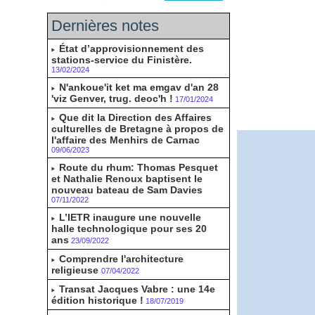
Dernières notes
État d’approvisionnement des
stations-service du Finistère.
13/02/2024
N'ankoue'it ket ma emgav d'an 28
'viz Genver, trug. deoc'h !
17/01/2024
Que dit la Direction des Affaires
culturelles de Bretagne à propos de
l'affaire des Menhirs de Carnac
09/06/2023
Route du rhum: Thomas Pesquet
et Nathalie Renoux baptisent le
nouveau bateau de Sam Davies
07/11/2022
L’IETR inaugure une nouvelle
halle technologique pour ses 20
ans
23/09/2022
Comprendre l'architecture
religieuse
07/04/2022
Transat Jacques Vabre : une 14e
édition historique !
18/07/2019