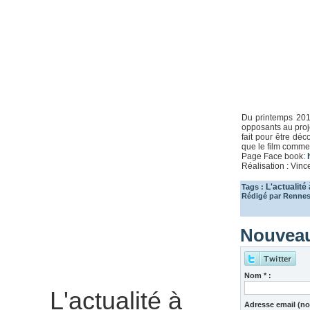
Du printemps 2012
opposants au proj
fait pour être dé
que le film commen
Page Face book:
h
Réalisation : Vinc
L'actualité
Tags :
Rédigé par Rennes 
Nouveau
Nom * :
L'actualité à
Adresse email (non