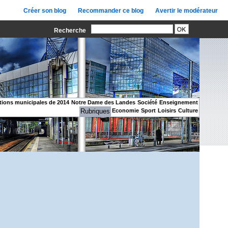
Créer son blog
Recommander ce blog
Avertir le modérateur
Recherche
tions municipales de 2014
Notre Dame des Landes
Société
Enseignement
Rubriques
Economie
Sport
Loisirs
Culture