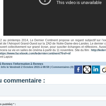
 au printemps 2014, Le Dernier Continent propose un regard subjectif sur l’ex
et de l’Aéroport Grand-Ouest sur la ZAD de Notre-Dame-des-Landes. Le dernier c
couvert collectivement sur grand écran, pour susciter échanges et réflexions. 
cera sa vie en salles de cinéma à partir du 11 novembre. Site du film :
http://lede
ttps://www.facebook.com/lederniercontinent?fref=nf
ent Lapize
 à Rennes
l'information à Rennes
Info le Vendredi 2 Octobre 2015 à 08:59
|
Commentaires (0)
 commentaire :
 publiée) * :