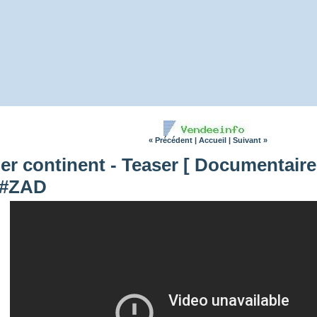
« Précédent
|
Accueil
|
Suivant »
ier continent - Teaser [ Documentair
 #ZAD