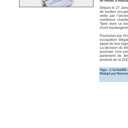
en février, à évac
Depuis le 27 Janv
de soutien occupe
veille par l’anci
nombreux chantie
"faire vivre ce li
d'une boulangerie,
Poursuivis par Vinc
occupation illég
appel de leur jug
La décision du tr
prochain. Une cen
parlement de Bre
produits de la ZAD
L'actualité
Tags :
Rédigé par Rennes 