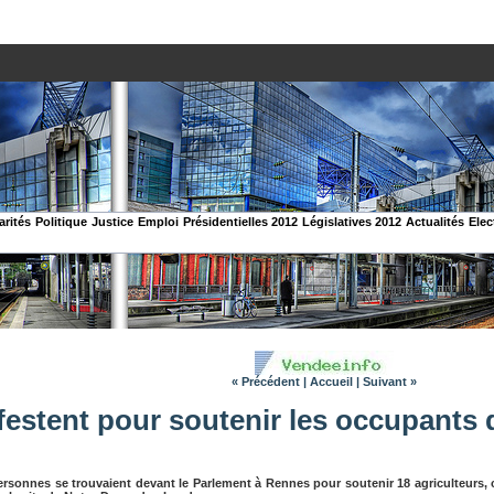
arités
Politique
Justice
Emploi
Présidentielles 2012
Législatives 2012
Actualités
Elec
« Précédent
|
Accueil
|
Suivant »
ifestent pour soutenir les occupants
rsonnes se trouvaient devant le Parlement à Rennes pour soutenir 18 agriculteurs,