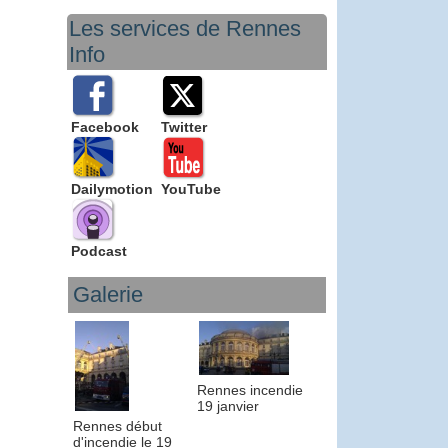
Les services de Rennes
Info
Facebook
Twitter
Dailymotion
YouTube
Podcast
Galerie
Rennes incendie
19 janvier
Rennes début
d'incendie le 19