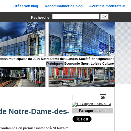
Créer son blog
Recommander ce blog
Avertir le modérateur
Recherche
tions municipales de 2014
Notre Dame des Landes
Société
Enseignement
Rubriques
Economie
Sport
Loisirs
Culture
Recherche
 de Notre-Dame-des-
Partager ce site
 condamnés en premier instance à St Nazaire