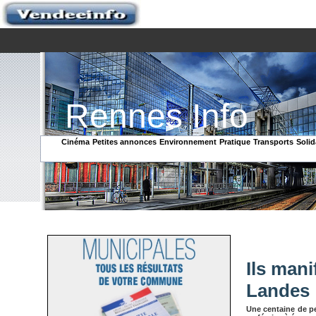
Rennes Info
Cinéma
Petites annonces
Environnement
Pratique
Transports
Solid
Ils man
Landes
Une centaine de pe