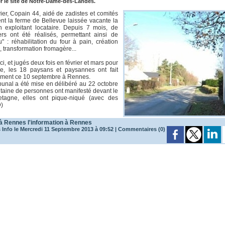
uer le site de Notre-Dame-des-Landes.
ier, Copain 44, aidé de zadistes et comités
nt la ferme de Bellevue laissée vacante la
en exploitant locataire. Depuis 7 mois, de
rs ont été réalisés, permettant ainsi de
eu" : réhabilitation du four à pain, création
 transformation fromagère...
i, et jugés deux fois en février et mars pour
ale, les 18 paysans et paysannes ont fait
ement ce 10 septembre à Rennes.
ibunal a été mise en délibéré au 22 octobre
taine de personnes ont manifesté devant le
tagne, elles ont pique-niqué (avec des
)
 à Rennes
l'information à Rennes
Info le Mercredi 11 Septembre 2013 à 09:52
|
Commentaires (0)